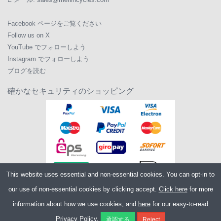
Facebook ページをご覧ください
Follow us on X
YouTube でフォローしよう
Instagram でフォローしよう
ブログを読む
確かなセキュリティのショッピング
This website uses essential and non-essential cookies. You can opt-in to
our use of non-essential cookies by clicking accept.
Click here
for more
information about how we use cookies, and
here
for our easy-to-read
Copyright ©2026
Merlin Cycles Ltd., Unit A4 Buckshaw Link, Ordnance Road,
Privacy Policy.
Buckshaw Village, Chorley PR7 7EL United Kingdom