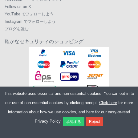
Follow us on X
YouTube でフォローしよう
Instagram でフォローしよう
ブログを読む
確かなセキュリティのショッピング
This website uses essential and non-essential cookies. You can opt-in to
our use of non-essential cookies by clicking accept.
Click here
for more
information about how we use cookies, and
here
for our easy-to-read
Copyright ©2026
Merlin Cycles Ltd., Unit A4 Buckshaw Link, Ordnance Road,
Privacy Policy.
Buckshaw Village, Chorley PR7 7EL United Kingdom
電話番号:
+44 (0)1772 432431
E メール:
sales@merlincycles.com
- 会社番号:
02826103
| VAT 番号:
GB604764933