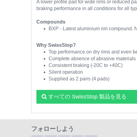
A lower profile pad for wide rims or reduced 
braking performance in all conditions for all ty
Compounds
BXP - Latest aluminium rim compound. Non
Why SwissStop?
Top performance on dry rims and even be
Complete absence of abrasive material
Consistent braking (-20C to +40C)
Silent operation
Supplied as 2 pairs (4 pads)
すべての SwissStop 製品を見る
フォローしよう