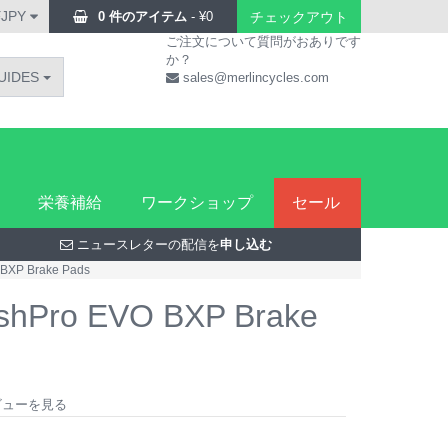
¥JPY
0 件のアイテム
-
¥
0
チェックアウト
ご注文について質問がおありです
か？
UIDES
sales@merlincycles.com
栄養補給
ワークショップ
セール
ニュースレターの配信を
申し込む
 BXP Brake Pads
ashPro EVO BXP Brake
レビューを見る