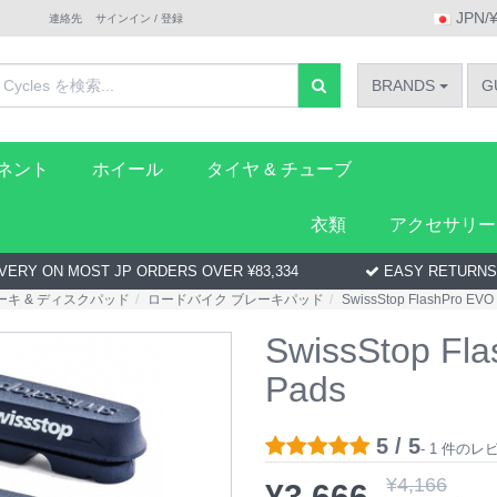
JPN/
連絡先
サインイン / 登録
BRANDS
G
ーネント
ホイール
タイヤ & チューブ
衣類
アクセサリー
VERY ON MOST JP ORDERS OVER ¥83,334
EASY RETURNS
ーキ & ディスクパッド
ロードバイク ブレーキパッド
SwissStop FlashPro EVO
SwissStop Fl
Pads
5 / 5
- 1 件の
¥
4,166
¥
3,666