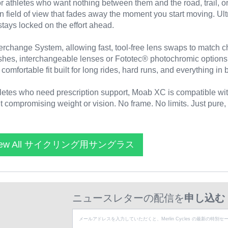
athletes who want nothing between them and the road, trail, or fi
 field of view that fades away the moment you start moving. Ult
stays locked on the effort ahead.
terchange System, allowing fast, tool-free lens swaps to match ch
ushes, interchangeable lenses or Fototec® photochromic options
omfortable fit built for long rides, hard runs, and everything in
letes who need prescription support, Moab XC is compatible wi
t compromising weight or vision. No frame. No limits. Just pure
iew All サイクリング用サングラス
ニュースレターの配信を
申し込む