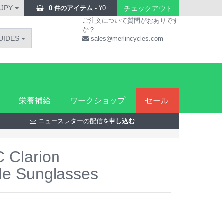
¥JPY
0 件のアイテム
-
¥
0
チェックアウト
ご注文について質問がおありです
か？
UIDES
sales@merlincycles.com
栄養補給
ワークショップ
セール
ニュースレターの配信を
申し込む
C Clarion
le Sunglasses