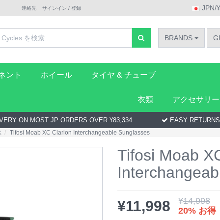
JPN/
連絡先
サインイン / 登録
BRANDS
G
ーネント
ホイール
タイヤ & チューブ
衣類
アクセサリー
VERY ON MOST JP ORDERS OVER ¥83,334
EASY RETURNS
ス
Tifosi Moab XC Clarion Interchangeable Sunglasses
Tifosi Moab X
Interchangeab
¥
14,998
¥
11,998
20% お得