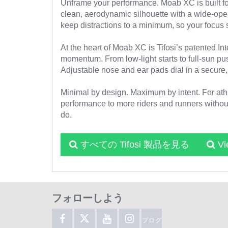
Unframe your performance. Moab XC is built for 
clean, aerodynamic silhouette with a wide-open
keep distractions to a minimum, so your focus 
At the heart of Moab XC is Tifosi’s patented In
momentum. From low-light starts to full-sun p
Adjustable nose and ear pads dial in a secure, c
Minimal by design. Maximum by intent. For ath
performance to more riders and runners withou
do.
すべての Tifosi 製品を見る
V
フォローしよう
ブログ