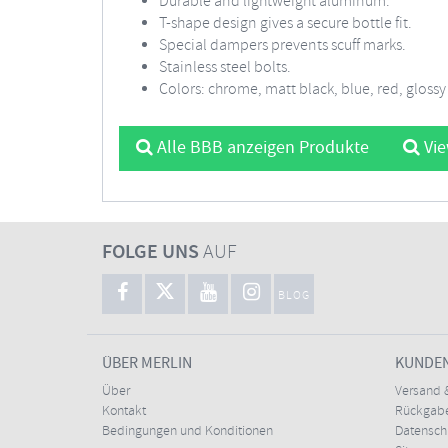
Durable and lightweight aluminum.
T-shape design gives a secure bottle fit.
Special dampers prevents scuff marks.
Stainless steel bolts.
Colors: chrome, matt black, blue, red, glossy
Alle BBB anzeigen Produkte
Vie
FOLGE UNS
AUF
BLOG
ÜBER MERLIN
KUNDE
Über
Versand 
Kontakt
Rückgabe
Bedingungen und Konditionen
Datensc