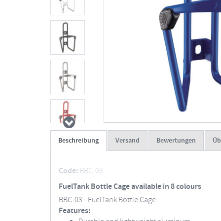
Beschreibung
Versand
Bewertungen
Üb
Code:
BBC-03
FuelTank Bottle Cage available in 8 colours
BBC-03 - FuelTank Bottle Cage
Features: