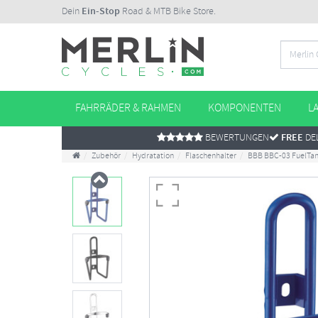
Dein
Ein-Stop
Road & MTB Bike Store.
FAHRRÄDER & RAHMEN
KOMPONENTEN
L
BEWERTUNGEN
FREE
DEL
Zubehör
Hydratation
Flaschenhalter
BBB BBC-03 FuelTan