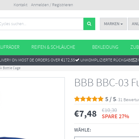
Kontakt
Anmelden / Registrieren
MARKEN
AN
AUFRÄDER
REIFEN & SCHLÄUCHE
BEKLEIDUNG
ZUB
IVERY ON MOST DE ORDERS OVER €172,55
UNKOMPLIZIERTE RÜCKGABE
k Bottle Cage
BBB BBC-03 Fu
5 / 5
- 31 Bewert
€
10,30
€
7,48
SPARE 27%
WÄHLE: