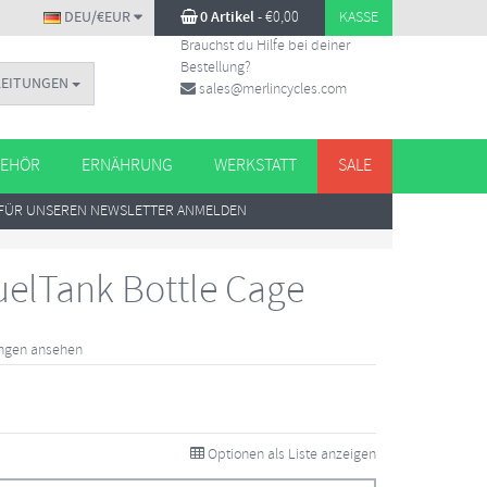
DEU/€EUR
0 Artikel
-
€
0,00
KASSE
Brauchst du Hilfe bei deiner
Bestellung?
LEITUNGEN
sales@merlincycles.com
EHÖR
ERNÄHRUNG
WERKSTATT
SALE
FÜR UNSEREN NEWSLETTER ANMELDEN
elTank Bottle Cage
ungen ansehen
Optionen als Liste anzeigen