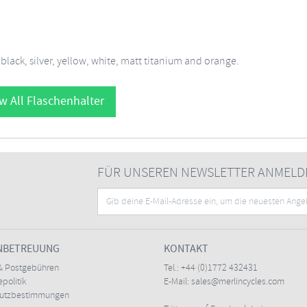
 black, silver, yellow, white, matt titanium and orange.
w All Flaschenhalter
FÜR UNSEREN NEWSLETTER ANMELD
NBETREUUNG
KONTAKT
& Postgebühren
Tel.:
+44 (0)1772 432431
politik
E-Mail:
sales@merlincycles.com
hutzbestimmungen