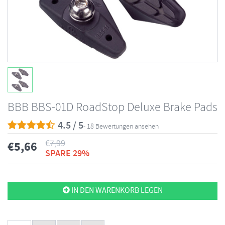
BBB BBS-01D RoadStop Deluxe Brake Pads
4.5 / 5
- 18 Bewertungen ansehen
€
7,99
€
5,66
SPARE 29%
IN DEN WARENKORB LEGEN