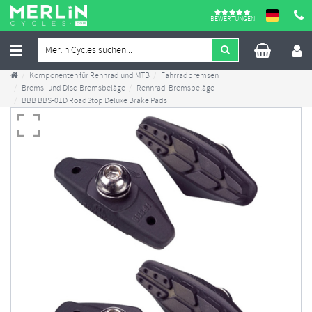
BEWERTUNGEN
Komponenten für Rennrad und MTB
Fahrradbremsen
Brems- und Disc-Bremsbeläge
Rennrad-Bremsbeläge
BBB BBS-01D RoadStop Deluxe Brake Pads