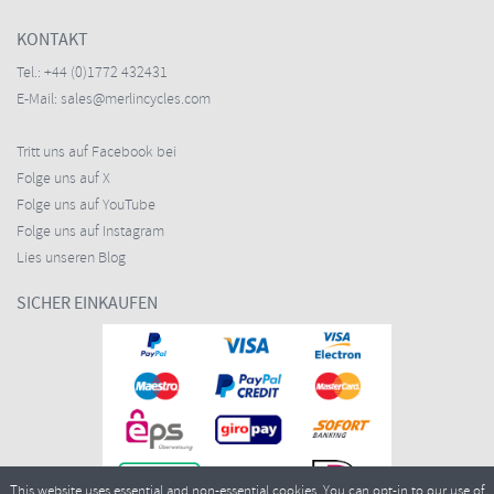
KONTAKT
Tel.:
+44 (0)1772 432431
E-Mail:
sales@merlincycles.com
Tritt uns auf Facebook bei
Folge uns auf X
Folge uns auf YouTube
Folge uns auf Instagram
Lies unseren Blog
SICHER EINKAUFEN
This website uses essential and non-essential cookies. You can opt-in to our use of