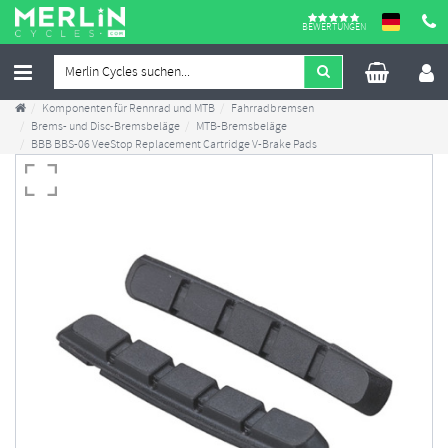
BEWERTUNGEN
Komponenten für Rennrad und MTB
Fahrradbremsen
Brems- und Disc-Bremsbeläge
MTB-Bremsbeläge
BBB BBS-06 VeeStop Replacement Cartridge V-Brake Pads