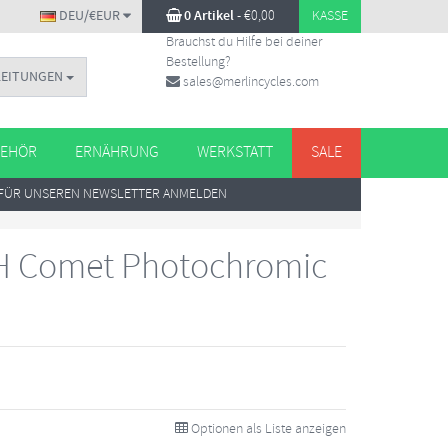
DEU/€EUR
0 Artikel
-
€
0,00
KASSE
Brauchst du Hilfe bei deiner
Bestellung?
LEITUNGEN
sales@merlincycles.com
EHÖR
ERNÄHRUNG
WERKSTATT
SALE
FÜR UNSEREN NEWSLETTER ANMELDEN
 Comet Photochromic
Optionen als Liste anzeigen