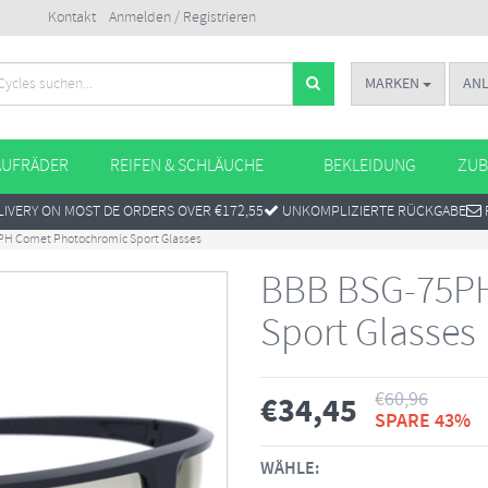
Kontakt
Anmelden / Registrieren
MARKEN
AN
AUFRÄDER
REIFEN & SCHLÄUCHE
BEKLEIDUNG
ZUB
IVERY ON MOST DE ORDERS OVER €172,55
UNKOMPLIZIERTE RÜCKGABE
H Comet Photochromic Sport Glasses
BBB BSG-75PH
Sport Glasses
€
60,96
€
34,45
SPARE 43%
WÄHLE: