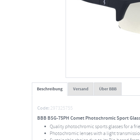
Beschreibung
Versand
Über BBB
Code:
297325755
BBB BSG-75PH Comet Photochromic Sport Glas
Quality photochromic sports glasses for a fri
Photochromic lenses with a light transmissio