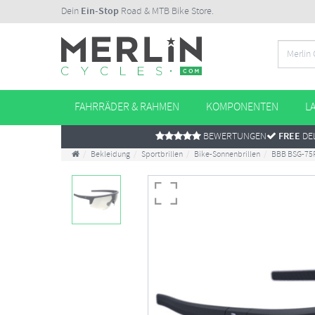
Dein
Ein-Stop
Road & MTB Bike Store.
FAHRRÄDER & RAHMEN
KOMPONENTEN
L
BEWERTUNGEN
FREE
DEL
Bekleidung
Sportbrillen
Bike-Sonnenbrillen
BBB BSG-75P