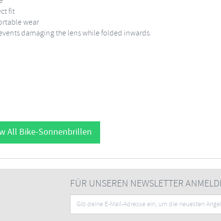
e
t fit
fortable wear
events damaging the lens while folded inwards.
w All Bike-Sonnenbrillen
FÜR UNSEREN NEWSLETTER ANMELD