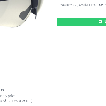
Mattschwarz / Smoke Lens
€
34,
IN
ses
endly price.
n of 82-17% (Cat.0-3)