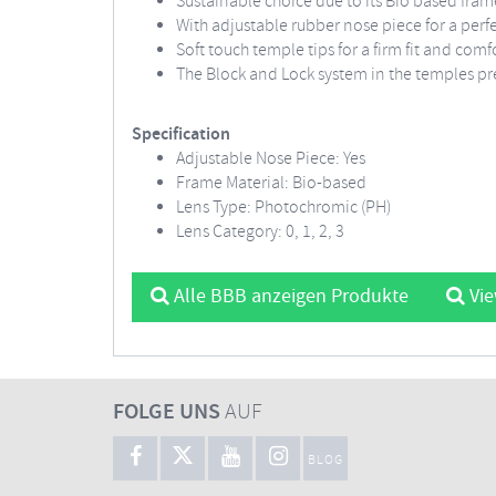
Sustainable choice due to its Bio based fram
With adjustable rubber nose piece for a perfec
Soft touch temple tips for a firm fit and com
The Block and Lock system in the temples pr
Specification
Adjustable Nose Piece: Yes
Frame Material: Bio-based
Lens Type: Photochromic (PH)
Lens Category: 0, 1, 2, 3
Alle BBB anzeigen Produkte
Vie
FOLGE UNS
AUF
BLOG