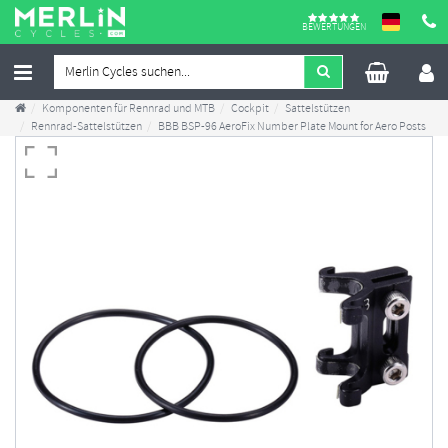
BEWERTUNGEN
Komponenten für Rennrad und MTB
Cockpit
Sattelstützen
Rennrad-Sattelstützen
BBB BSP-96 AeroFix Number Plate Mount for Aero Posts