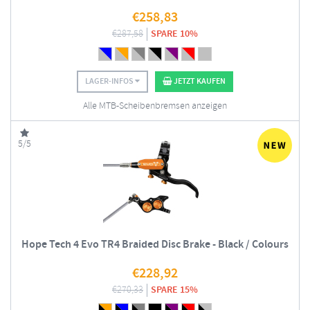
€
258,83
€
287,58
SPARE 10%
LAGER-INFOS
JETZT KAUFEN
Alle MTB-Scheibenbremsen anzeigen
5/5
Hope Tech 4 Evo TR4 Braided Disc Brake - Black / Colours
€
228,92
€
270,33
SPARE 15%