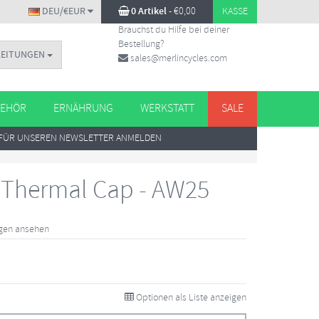
DEU/€EUR
0 Artikel
-
€
0,00
KASSE
Brauchst du Hilfe bei deiner
Bestellung?
LEITUNGEN
sales@merlincycles.com
EHÖR
ERNÄHRUNG
WERKSTATT
SALE
FÜR UNSEREN NEWSLETTER ANMELDEN
a Thermal Cap - AW25
ngen ansehen
Optionen als Liste anzeigen