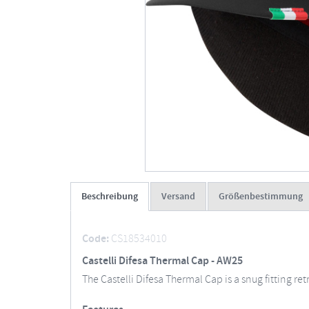
Beschreibung
Versand
Größenbestimmung
Code:
CS18534010
Castelli Difesa Thermal Cap - AW25
The Castelli Difesa Thermal Cap is a snug fitting r