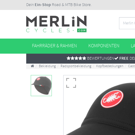
Dein
Ein-Stop
Road & MTB Bike Store.
FAHRRÄDER & RAHMEN
KOMPONENTEN
L
BEWERTUNGEN
FREE
DEL
Bekleidung
Radsportbekleidung
Kopfbedeckungen
Cast