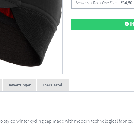
Schwarz / Rot / One Size
€
34,50
IN
Bewertungen
Über Castelli
etro styled winter cycling cap made with modern technological fabrics.