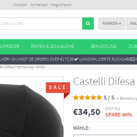
Kontakt
Anmelden / Registrieren
MARKEN
AN
AUFRÄDER
REIFEN & SCHLÄUCHE
BEKLEIDUNG
ZUB
IVERY ON MOST DE ORDERS OVER €172,55
UNKOMPLIZIERTE RÜCKGABE
elli Difesa Thermal Cap - AW25
Castelli Difes
SALE
5 / 5
- 4 Bewertu
€
57,52
€
34,50
SPARE 40%
WÄHLE: