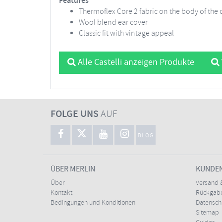
Features
Thermoflex Core 2 fabric on the body of the
Wool blend ear cover
Classic fit with vintage appeal
Alle Castelli anzeigen Produkte
FOLGE UNS
AUF
BLOG
ÜBER MERLIN
KUNDE
Über
Versand 
Kontakt
Rückgabe
Bedingungen und Konditionen
Datensc
Sitemap