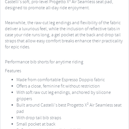
Castelli's soft, pro-level Progetto X² Air Seamless seat pad,
designed to promote all-day ride enjoyment.
Meanwhile, the raw-cut leg endings and flexibility of the fabric
deliver a luxurious feel, while the inclusion of reflective tabs in
case your ride runs long, a gel pocket at the back and drop tail
straps that allow easy comfort breaks enhance their practicality
for epic rides.
Performance bib shorts for anytime riding
Features
Made from comfortable Espresso Doppio fabric
Offers a close, feminine fit without restriction
With soft raw cut leg endings, anchored by silicone
grippers
Built around Castelli's best Progetto X² Air Seamless seat
pad
With drop tail bib straps
Small pocket at back