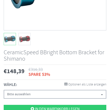
CeramicSpeed BBright Bottom Bracket for
Shimano
€
316,33
€
148,39
SPARE 53%
WÄHLE:
Optionen als Liste anzeigen
Bitte auswählen
IN DEN WARENKORB LEGEN