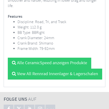
smoother and harder, resulting in lower drag and longer
life.
Features
Discipline: Road, Tri, and Track
Weight: 112.0 g
BB Type: BBRight
Crank Diameter: 24mm
Crank Brand: Shimano
Frame Width: 79-92mm
Alle CeramicSpeed anzeigen Produkte
View All Rennrad Innenlager & Lagerschalen
FOLGE UNS
AUF