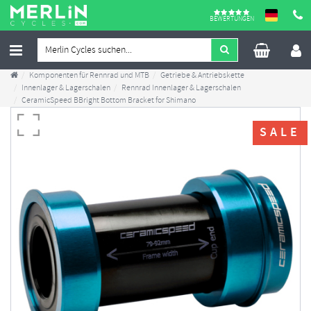
BEWERTUNGEN
Komponenten für Rennrad und MTB
Getriebe & Antriebskette
Innenlager & Lagerschalen
Rennrad Innenlager & Lagerschalen
CeramicSpeed BBright Bottom Bracket for Shimano
SALE