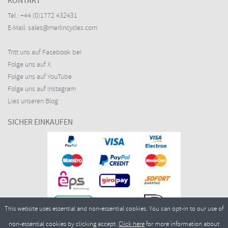
KONTAKT
Tel.:
+44 (0)1772 432431
E-Mail:
sales@merlincycles.com
Tritt uns auf Facebook bei
Folge uns auf X
Folge uns auf YouTube
Folge uns auf Instagram
Lies unseren Blog
SICHER EINKAUFEN
This website uses essential and non-essential cookies. You can opt-in to our use of
non-essential cookies by clicking accept.
Click here
for more information about