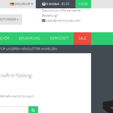
DEU/€EUR
0 Artikel
-
€
0,00
KASSE
Brauchst du Hilfe bei deiner
Bestellung?
LEITUNGEN
sales@merlincycles.com
EHÖR
ERNÄHRUNG
WERKSTATT
SALE
FÜR UNSEREN NEWSLETTER ANMELDEN
soft-tr-folding-
Alternativ kannst du auch