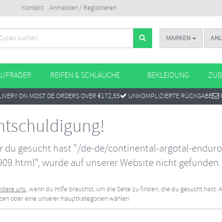
Kontakt
Anmelden / Registrieren
MARKEN
AN
AUFRÄDER
REIFEN & SCHLÄUCHE
BEKLEIDUNG
ZUB
IVERY ON MOST DE ORDERS OVER €172,55
UNKOMPLIZIERTE RÜCKGABE
ntschuldigung!
r du gesucht hast "/de-de/continental-argotal-enduro-
09.html", wurde auf unserer Website nicht gefunden.
tiere uns
, wenn du Hilfe brauchst, um die Seite zu finden, die du gesucht hast. 
tzen oder eine unserer Hauptkategorien wählen