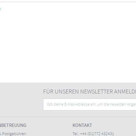
n
FÜR UNSEREN NEWSLETTER ANMELD
NBETREUUNG
KONTAKT
& Postgebühren
Tel.:
+44 (0)1772 432431