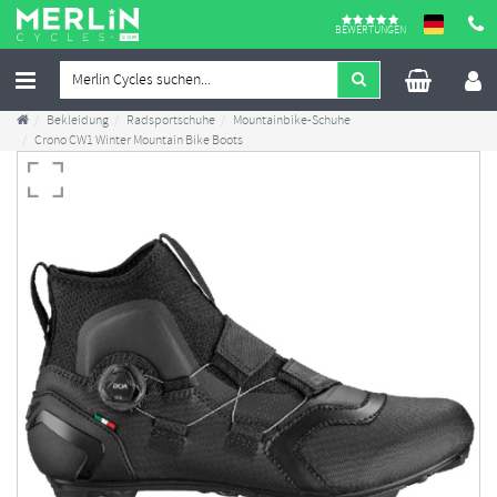
BEWERTUNGEN
Bekleidung
Radsportschuhe
Mountainbike-Schuhe
Crono CW1 Winter Mountain Bike Boots