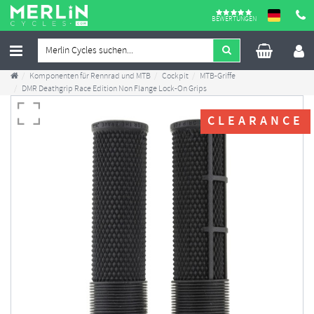
BEWERTUNGEN
Komponenten für Rennrad und MTB
Cockpit
MTB-Griffe
DMR Deathgrip Race Edition Non Flange Lock-On Grips
CLEARANCE