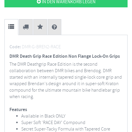
IN DEN WARENKORB LEGEN
Code:
DMR-G-BREN2-RACE
DMR Death Grip Race Edition Non Flange Lock-On Grips
The DMR Deathgrip Race Edition is the second
collaboration between DMR bikes and Brendog. DMR
started with an internally tapered single-lock core grip and
wrapped Brendan's design around it in super-soft Kraton
compound for the ultimate mountain bike handlebar grip
when racing.
Features
Available in Black ONLY
Super Soft 'RACE DAY' Compound
Secret Super-Tacky Formula with Tapered Core