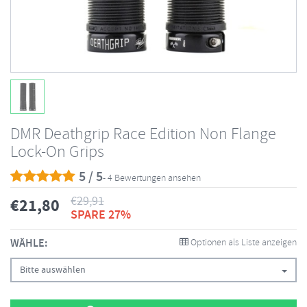
DMR Deathgrip Race Edition Non Flange
Lock-On Grips
5 / 5
- 4 Bewertungen ansehen
€
29,91
€
21,80
SPARE 27%
WÄHLE:
Optionen als Liste anzeigen
Bitte auswählen