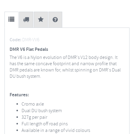
Code:
DMR-VV6
DMR V6 Flat Pedals
The V6 is a Nylon evolution of DMR's V12 body design. It
has the same concave footprint and narrow profile that
DMR pedals are known for, whilst spinning on DMR's Dual
DU bush system.
Features:
Cromo axle
Dual DU bush system
327g per pair
Full length off road pins
Available in a range of vivid colours