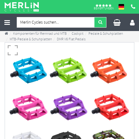
BEWERTUNGEN
Komponenten für Rennrad und MTB
Cockpit
Pedale & Schuhplatten
MTB-Pedale & Schuhplatten
DMR V6 Flat Pedals