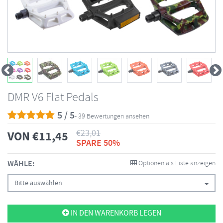
DMR V6 Flat Pedals
5 / 5
- 39 Bewertungen ansehen
€
23,01
VON
€
11,45
SPARE 50%
WÄHLE:
Optionen als Liste anzeigen
Bitte auswählen
IN DEN WARENKORB LEGEN