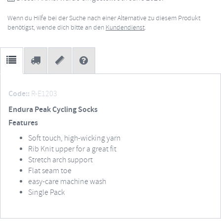
Wenn du Hilfe bei der Suche nach einer Alternative zu diesem Produkt
benötigst, wende dich bitte an den
Kundendienst
.
Code::
R-E1203
Endura Peak Cycling Socks
Features
Soft touch, high-wicking yarn
Rib Knit upper for a great fit
Stretch arch support
Flat seam toe
easy-care machine wash
Single Pack