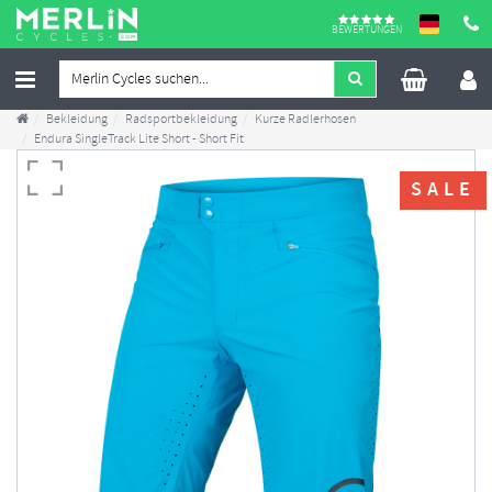
BEWERTUNGEN
Bekleidung
Radsportbekleidung
Kurze Radlerhosen
Endura SingleTrack Lite Short - Short Fit
SALE