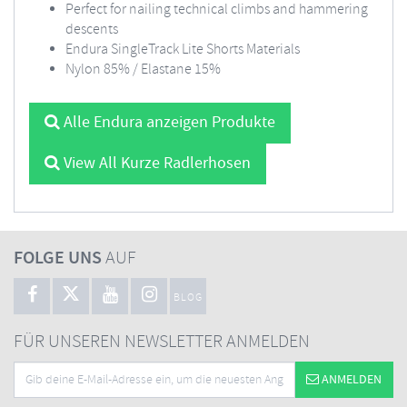
Perfect for nailing technical climbs and hammering
descents
Endura SingleTrack Lite Shorts Materials
Nylon 85% / Elastane 15%
Alle Endura anzeigen Produkte
View All Kurze Radlerhosen
FOLGE UNS
AUF
BLOG
FÜR UNSEREN NEWSLETTER ANMELDEN
ANMELDEN