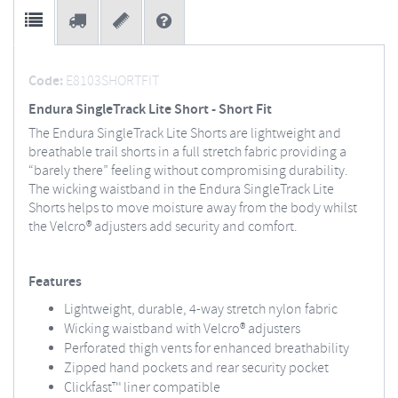
Code:
E8103SHORTFIT
Endura SingleTrack Lite Short - Short Fit
The Endura SingleTrack Lite Shorts are lightweight and
breathable trail shorts in a full stretch fabric providing a
“barely there” feeling without compromising durability.
The wicking waistband in the Endura SingleTrack Lite
Shorts helps to move moisture away from the body whilst
the Velcro® adjusters add security and comfort.
Features
Lightweight, durable, 4-way stretch nylon fabric
Wicking waistband with Velcro® adjusters
Perforated thigh vents for enhanced breathability
Zipped hand pockets and rear security pocket
Clickfast™ liner compatible