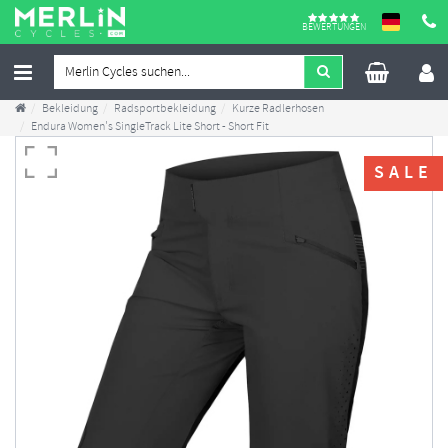
BEWERTUNGEN
Bekleidung
Radsportbekleidung
Kurze Radlerhosen
Endura Women's SingleTrack Lite Short - Short Fit
SALE