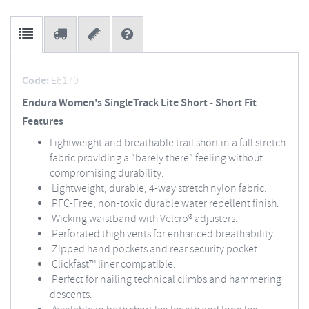
Code:
E6170
Endura Women's SingleTrack Lite Short - Short Fit
Features
Lightweight and breathable trail short in a full stretch
fabric providing a “barely there” feeling without
compromising durability.
Lightweight, durable, 4-way stretch nylon fabric.
PFC-Free, non-toxic durable water repellent finish.
Wicking waistband with Velcro® adjusters.
Perforated thigh vents for enhanced breathability.
Zipped hand pockets and rear security pocket.
Clickfast™ liner compatible.
Perfect for nailing technical climbs and hammering
descents.