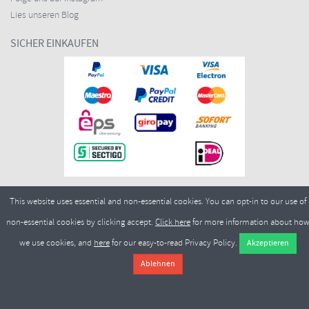
Lies unseren Blog
SICHER EINKAUFEN
This website uses essential and non-essential cookies. You can opt-in to our use of
Copyright ©2026
Merlin Cycles Ltd., Unit A4 Buckshaw Link, Ordnance Road, Buckshaw
non-essential cookies by clicking accept.
Click here
for more information about ho
Village, Chorley PR7 7EL United Kingdom
Tel.:
E-Mail:
+44 (0)1772 432431
sales@merlincycles.com
- Nummer des Unternehmens:
we use cookies, and
here
for our easy-to-read Privacy Policy.
02826103
| Umsatzsteueridentifikationsnummer:
GB604764933