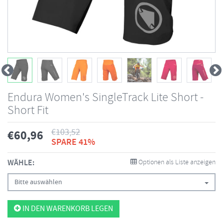
Endura Women's SingleTrack Lite Short -
Short Fit
€
103,52
€
60,96
SPARE 41%
WÄHLE:
Optionen als Liste anzeigen
Bitte auswählen
IN DEN WARENKORB LEGEN