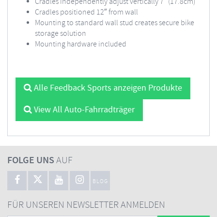
Cradles independently adjust vertically 7" (17.8cm)
Cradles positioned 12″ from wall
Mounting to standard wall stud creates secure bike
storage solution
Mounting hardware included
Alle Feedback Sports anzeigen Produkte
View All Auto-Fahrradträger
FOLGE UNS
AUF
BLOG
FÜR UNSEREN NEWSLETTER ANMELDEN