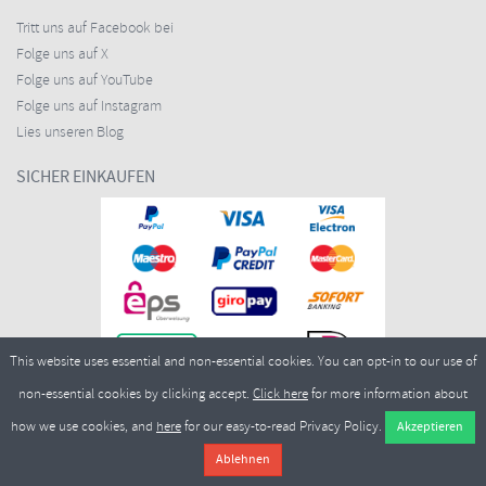
Tritt uns auf Facebook bei
Folge uns auf X
Folge uns auf YouTube
Folge uns auf Instagram
Lies unseren Blog
SICHER EINKAUFEN
This website uses essential and non-essential cookies. You can opt-in to our use of
non-essential cookies by clicking accept.
Click here
for more information about
how we use cookies, and
here
for our easy-to-read Privacy Policy.
Copyright ©2026
Merlin Cycles Ltd., Unit A4 Buckshaw Link, Ordnance Road, Buckshaw
Village, Chorley PR7 7EL United Kingdom
Tel.:
E-Mail:
+44 (0)1772 432431
sales@merlincycles.com
- Nummer des Unternehmens: