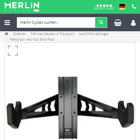
BEWERTUNGEN
Zubehör
Fahrrad-Gepäck & Transport
Auto-Fahrradträger
Feedback Velo Wall Bike Rack