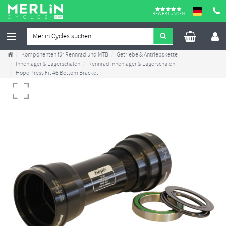
BEWERTUNGEN
Komponenten für Rennrad und MTB
Getriebe & Antriebskette
Innenlager & Lagerschalen
Rennrad Innenlager & Lagerschalen
Hope Press Fit 46 Bottom Bracket