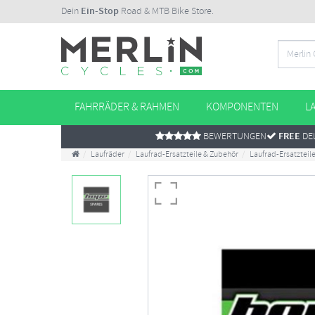
Dein
Ein-Stop
Road & MTB Bike Store.
FAHRRÄDER & RAHMEN
KOMPONENTEN
L
BEWERTUNGEN
FREE
DEL
Laufräder
Laufrad-Ersatzteile & Zubehör
Laufrad-Ersatzteil