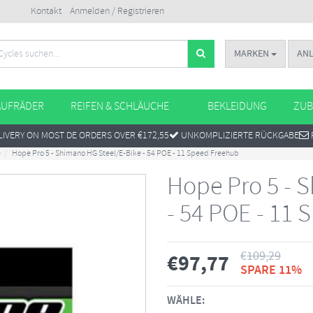
Kontakt
Anmelden / Registrieren
MARKEN
AN
AUFRÄDER
REIFEN & SCHLÄUCHE
BEKLEIDUNG
ZUB
IVERY ON MOST DE ORDERS OVER €172,55
UNKOMPLIZIERTE RÜCKGABE
e
Hope Pro 5 - Shimano HG Steel/E-Bike - 54 POE - 11 Speed Freehub
Hope Pro 5 - 
- 54 POE - 11
€
109,29
€
97,77
SPARE 11%
WÄHLE: