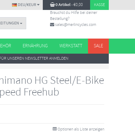
DEU/€EUR
0 Artikel
-
€
0,00
KASSE
Brauchst du Hilfe bei deiner
Bestellung?
LEITUNGEN
sales@merlincycles.com
EHÖR
ERNÄHRUNG
WERKSTATT
SALE
FÜR UNSEREN NEWSLETTER ANMELDEN
Shimano HG Steel/E-Bike
 Speed Freehub
Optionen als Liste anzeigen