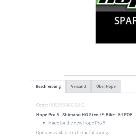
Beschreibung
Versand
Über Hope
Code:
HUB556HGE-BIKE
Hope Pro 5 - Shimano HG Steel/E-Bike - 54 POE 
Made for the new Hope Pro 5.
Options available to fit the following: