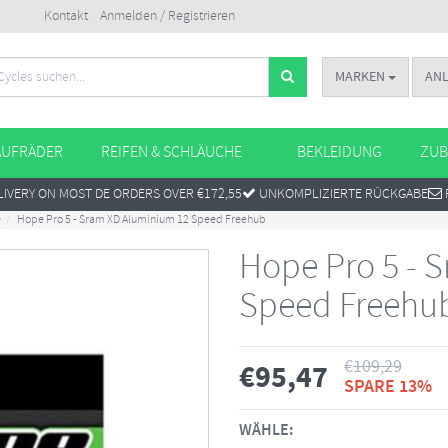
Kontakt
Anmelden / Registrieren
MARKEN
AN
AUFRÄDER
REIFEN & SCHLÄUCHE
BEKLEIDUNG
ZUB
IVERY ON MOST DE ORDERS OVER €172,55
UNKOMPLIZIERTE RÜCKGABE
e
Hope Pro 5 - Sram XD Aluminium 12 Speed Freehub
Hope Pro 5 - 
Speed Freehu
€
109,29
€
95,47
SPARE 13%
WÄHLE: