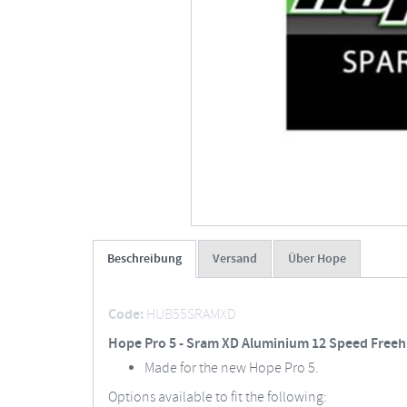
Beschreibung
Versand
Über Hope
Code:
HUB55SRAMXD
Hope Pro 5 - Sram XD Aluminium 12 Speed Free
Made for the new Hope Pro 5.
Options available to fit the following: