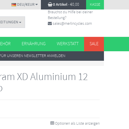
DEU/€EUR
0 Artikel
-
€
0,00
KASSE
Brauchst du Hilfe bei deiner
Bestellung?
LEITUNGEN
sales@merlincycles.com
EHÖR
ERNÄHRUNG
WERKSTATT
SALE
FÜR UNSEREN NEWSLETTER ANMELDEN
Sram XD Aluminium 12
b
Optionen als Liste anzeigen