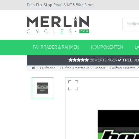
Dein
Ein-Stop
Road & MTB Bike Store.
FAHRRÄDER & RAHMEN
KOMPONENTEN
L
BEWERTUNGEN
FREE
DEL
Laufräder
Laufrad-Ersatzteile & Zubehör
Laufrad-Ersatzteil