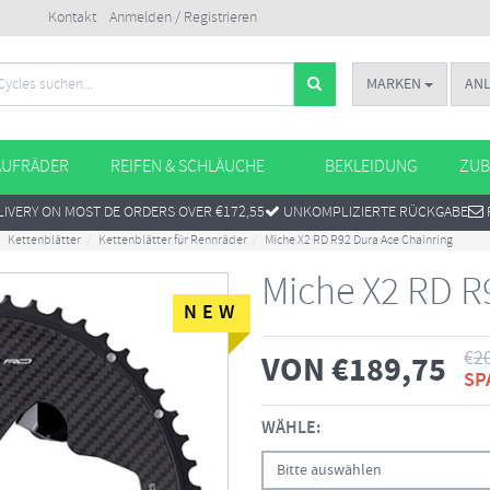
Kontakt
Anmelden / Registrieren
MARKEN
AN
AUFRÄDER
REIFEN & SCHLÄUCHE
BEKLEIDUNG
ZUB
IVERY ON MOST DE ORDERS OVER €172,55
UNKOMPLIZIERTE RÜCKGABE
Kettenblätter
Kettenblätter für Rennräder
Miche X2 RD R92 Dura Ace Chainring
Miche X2 RD R
NEW
€
2
VON
€
189,75
SP
WÄHLE:
Bitte auswählen