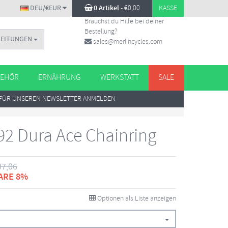
DEU/€EUR
0 Artikel
-
€
0,00
KASSE
Brauchst du Hilfe bei deiner
Bestellung?
LEITUNGEN
sales@merlincycles.com
EHÖR
ERNÄHRUNG
WERKSTATT
SALE
FÜR UNSEREN NEWSLETTER ANMELDEN
92 Dura Ace Chainring
07,06
ARE 8%
Optionen als Liste anzeigen