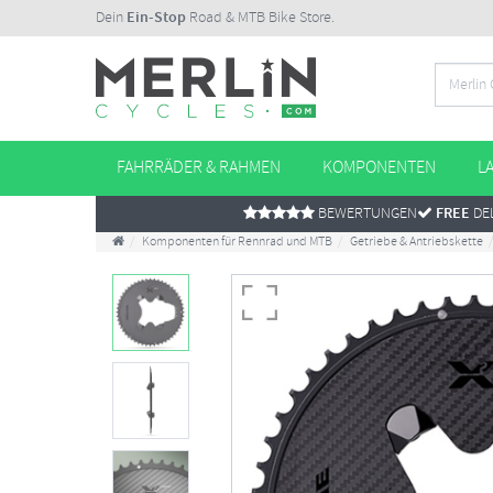
Dein
Ein-Stop
Road & MTB Bike Store.
FAHRRÄDER & RAHMEN
KOMPONENTEN
L
BEWERTUNGEN
FREE
DEL
Komponenten für Rennrad und MTB
Getriebe & Antriebskette