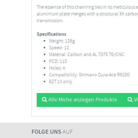
The essence of this chainring lies in its meticulo
aluminium plate merges with a structural 3K carbon 
transmission.
Specifications
Weight: 126g
Speed: 12
Material: Carbon and AL 7075 T6/CNC
PCD: 110
Holes: 4
Compatibility: Shimano Dura-Ace R9200
62T 1X only
Alle Miche anzeigen Produkte
Vi
FOLGE UNS
AUF