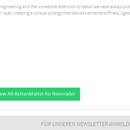
us engineering and the incredible attention to detail we have always 
layer, creating a unique synergy that delivers extreme stiffness, lig
ew All Kettenblätter für Rennräder
FÜR UNSEREN NEWSLETTER ANMELD