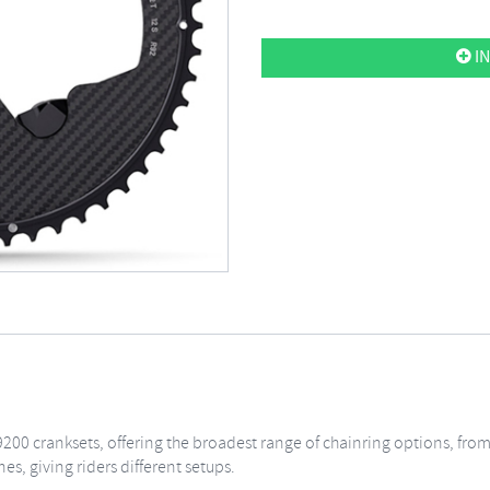
IN
9200 cranksets, offering the broadest range of chainring options, fro
s, giving riders different setups.