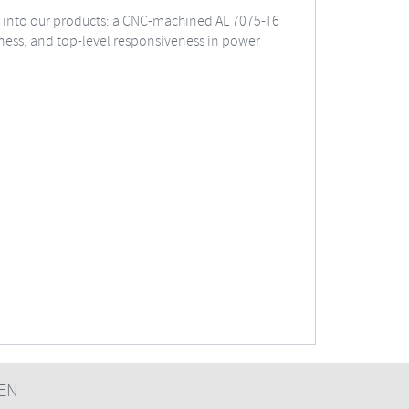
put into our products: a CNC-machined AL 7075-T6
htness, and top-level responsiveness in power
EN