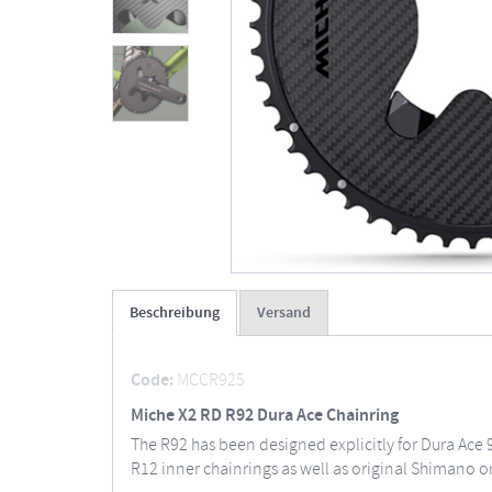
Beschreibung
Versand
Code:
MCCR925
Miche X2 RD R92 Dura Ace Chainring
The R92 has been designed explicitly for Dura Ace 
R12 inner chainrings as well as original Shimano one