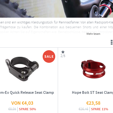
en sind ein wichtiges Kleidungsstück für Rennradfahrer. Von allen Radsport-Kle
 Trägerhose zu kaufen. Die Kombination aus bequemen Shorts und einer Möglich
ssiker. Achten Sie auf Eigenschaften wie: Beinabschlüsse, bequemes Sitzpolster,
Mehr lesen
 hier mehr über Shorts
2/5
m-Ex Quick Release Seat Clamp
Hope Bolt ST Seat Clam
VON
€
4,03
€
23,58
€
8,05
SPARE 50%
€
26,46
SPARE 11%