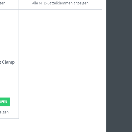
gen
Alle MTB-Sattelklemmen anzeigen
t Clamp
UFEN
eigen