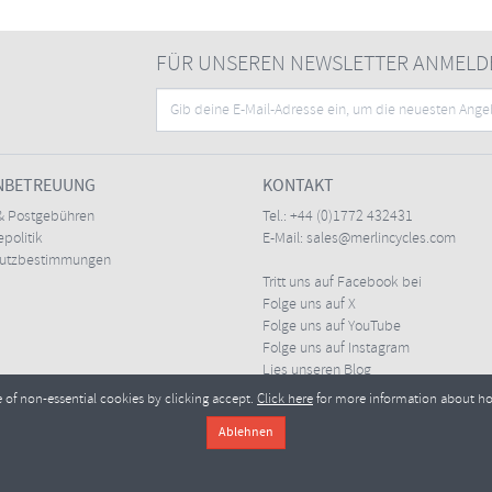
FÜR UNSEREN NEWSLETTER ANMELD
NBETREUUNG
KONTAKT
& Postgebühren
Tel.:
+44 (0)1772 432431
politik
E-Mail:
sales@merlincycles.com
hutzbestimmungen
Tritt uns auf Facebook bei
Folge uns auf X
Folge uns auf YouTube
Folge uns auf Instagram
Lies unseren Blog
e of non-essential cookies by clicking accept.
Click here
for more information about h
Merlin Cycles Ltd., Unit A4 Buckshaw Link, Ordnance Road, Buckshaw Village, Chorley PR7 
l:
sales@merlincycles.com
- Nummer des Unternehmens:
02826103
| Umsatzsteueridentif