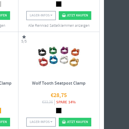
UFEN
LAGER-INFOS
JETZT KAUFEN
gen
Alle Rennrad Sattelklemmen anzeigen
5/5
 Clamp
Wolf Tooth Seatpost Clamp
€
28,75
€
33,36
SPARE 14%
UFEN
LAGER-INFOS
JETZT KAUFEN