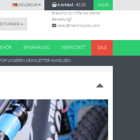
DEU/€EUR
0 Artikel
-
€
0,00
KASSE
Brauchst du Hilfe bei deiner
Bestellung?
LEITUNGEN
sales@merlincycles.com
EHÖR
ERNÄHRUNG
WERKSTATT
SALE
FÜR UNSEREN NEWSLETTER ANMELDEN