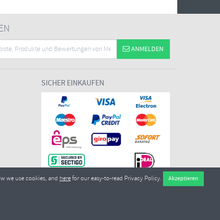
EN
ANMELDEN
SICHER EINKAUFEN
ow we use cookies, and
here
for our easy-to-read Privacy Policy.
7EL United Kingdom
ikationsnummer:
GB604764933