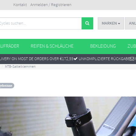
Kontakt
Anmelden / Registrieren
MARKEN
AN
AUFRÄDER
REIFEN & SCHLÄUCHE
BEKLEIDUNG
ZUB
IVERY ON MOST DE ORDERS OVER €172,55
UNKOMPLIZIERTE RÜCKGABE
MTB-Sattelklemmen
gebnisse