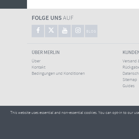
FOLGE UNS
AUF
BLOG
ÜBER MERLIN
KUNDE
Über
Versand 
Kontakt
Rückgabe
Bedingungen und Konditionen
Datensc
Sitemap
Guides
This website uses essential and non-essential cookies. You can opt-in to our us
Copyright ©2026
Tel.:
E-Mai
+44 (0)1772 432431