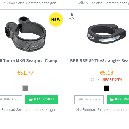
e Rennrad Sattelklemmen anzeigen
Alle MTB-Sattelklemmen anzei
5/5
lf Tooth MKØ Seatpost Clamp
BBB BSP-80 TheStrangler Sea
€
51,77
€
5,18
€
6,89
SPARE 25%
AGER-INFOS
JETZT KAUFEN
LAGER-INFOS
JETZT KA
e Rennrad Sattelklemmen anzeigen
Alle Rennrad Sattelklemmen anz