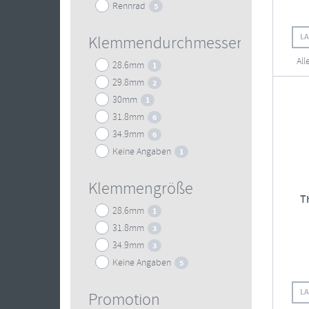
Rennrad
5
L
Klemmendurchmesser
All
28.6mm
1
29.8mm
2
30mm
1
31.8mm
6
34.9mm
6
Keine Angaben
1
Klemmengröße
T
28.6mm
1
31.8mm
3
34.9mm
3
Keine Angaben
5
L
Promotion