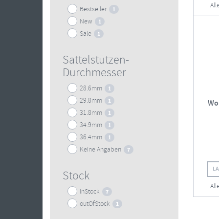
All
Bestseller
1
New
1
Sale
1
Sattelstützen-
Durchmesser
28.6mm
1
29.8mm
1
Wo
31.8mm
1
34.9mm
1
36.4mm
1
Keine Angaben
7
L
Stock
All
inStock
7
outOfStock
1