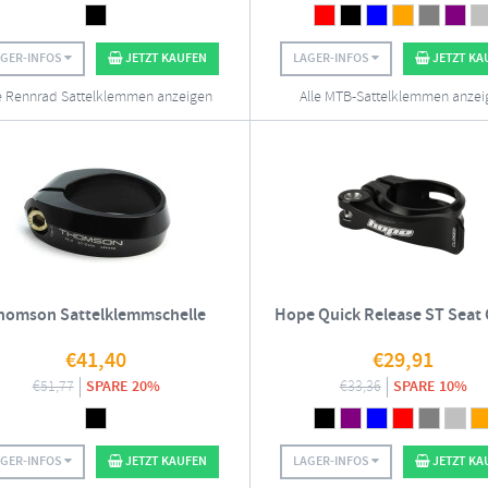
AGER-INFOS
JETZT KAUFEN
LAGER-INFOS
JETZT KA
e Rennrad Sattelklemmen anzeigen
Alle MTB-Sattelklemmen anzei
homson Sattelklemmschelle
Hope Quick Release ST Seat
€
41,40
€
29,91
€
51,77
SPARE 20%
€
33,36
SPARE 10%
AGER-INFOS
JETZT KAUFEN
LAGER-INFOS
JETZT KA