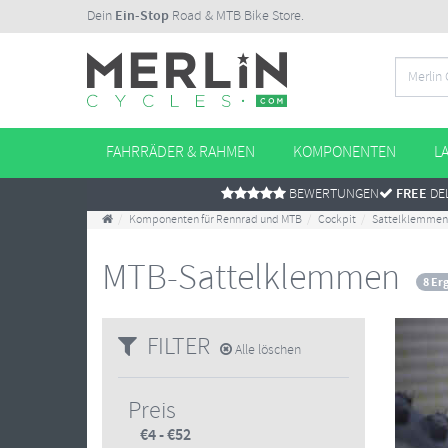
Dein
Ein-Stop
Road & MTB Bike Store.
FAHRRÄDER & RAHMEN
KOMPONENTEN
L
BEWERTUNGEN
FREE
DEL
Komponenten für Rennrad und MTB
Cockpit
Sattelklemmen
MTB-Sattelklemmen
8 Er
FILTER
Alle löschen
Preis