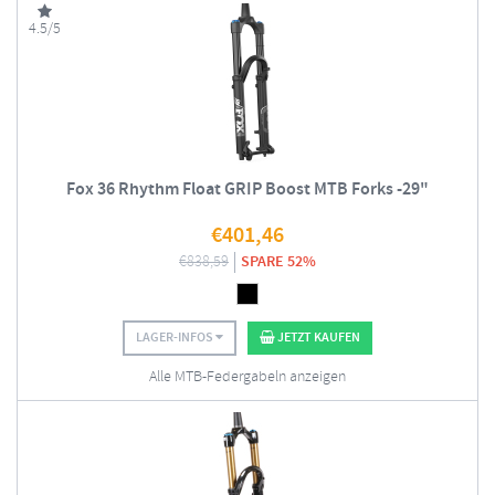
4.5/5
Fox 36 Rhythm Float GRIP Boost MTB Forks -29"
€
401,46
€
838,59
SPARE 52%
LAGER-INFOS
JETZT KAUFEN
Alle MTB-Federgabeln anzeigen