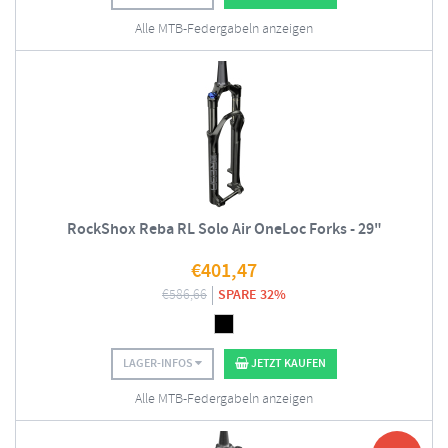
Alle MTB-Federgabeln anzeigen
RockShox Reba RL Solo Air OneLoc Forks - 29"
€
401,47
€
586,66
SPARE 32%
LAGER-INFOS
JETZT KAUFEN
Alle MTB-Federgabeln anzeigen