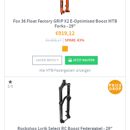
Fox 36 Float Factory GRIP X2 E-Optimised Boost MTB
Forks - 29"
€
919,12
€
1.608,17
SPARE 43%
LAGER-INFOS
JETZT KAUFEN
Alle MTB-Federgabeln anzeigen
5/5
Rockshox Lyrik Select RC Boost Federgabel - 29"