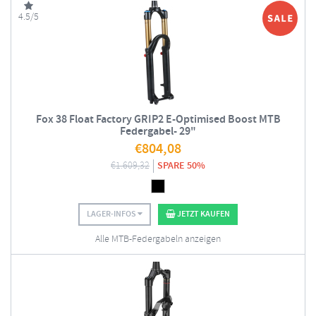
4.5/5
Fox 38 Float Factory GRIP2 E-Optimised Boost MTB
Federgabel- 29"
€
804,08
€
1.609,32
SPARE 50%
LAGER-INFOS
JETZT KAUFEN
Alle MTB-Federgabeln anzeigen