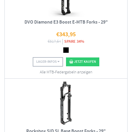
DVO Diamond E3 Boost E-MTB Forks - 29"
€
343,95
€
517,64
SPARE 34%
LAGER-INFOS
JETZT KAUFEN
Alle MTB-Federgabeln anzeigen
Rockshox SID SL Base Boost Forks - 29"