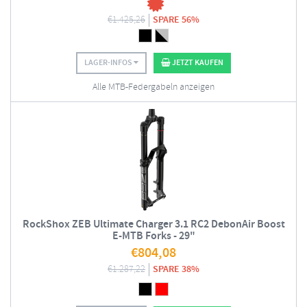
€
1.425,26
SPARE 56%
LAGER-INFOS
JETZT KAUFEN
Alle MTB-Federgabeln anzeigen
RockShox ZEB Ultimate Charger 3.1 RC2 DebonAir Boost
E-MTB Forks - 29"
€
804,08
€
1.287,22
SPARE 38%