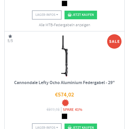
LAGER-INFOS
JETZT KAUFEN
Alle MTB-Federgabeln anzeigen
5/5
Cannondale Lefty Ocho Aluminium Federgabel - 29"
€
574,02
€
977,78
SPARE 41%
LAGER-INFOS
JETZT KAUFEN