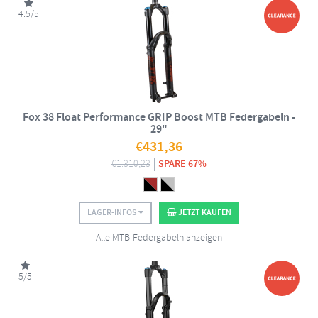
4.5/5
Fox 38 Float Performance GRIP Boost MTB Federgabeln -
29"
€
431,36
€
1.310,23
SPARE 67%
LAGER-INFOS
JETZT KAUFEN
Alle MTB-Federgabeln anzeigen
5/5