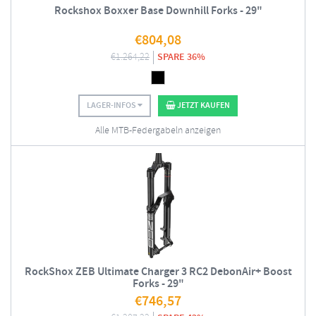
Rockshox Boxxer Base Downhill Forks - 29"
€
804,08
€
1.264,22
SPARE 36%
LAGER-INFOS
JETZT KAUFEN
Alle MTB-Federgabeln anzeigen
RockShox ZEB Ultimate Charger 3 RC2 DebonAir+ Boost
Forks - 29"
€
746,57