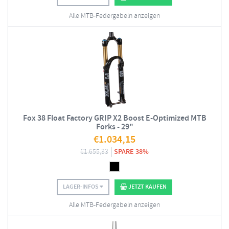
Alle MTB-Federgabeln anzeigen
Fox 38 Float Factory GRIP X2 Boost E-Optimized MTB
Forks - 29"
€
1.034,15
€
1.655,33
SPARE 38%
LAGER-INFOS
JETZT KAUFEN
Alle MTB-Federgabeln anzeigen