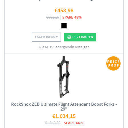
€
458,98
€
881,15
SPARE 48%
LAGER-INFOS
JETZT KAUFEN
Alle MTB-Federgabeln anzeigen
RockShox ZEB Ultimate Flight Attendant Boost Forks -
29"
€
1.034,15
€
1.850,89
SPARE 44%