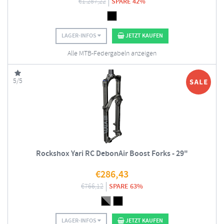
€
1.287,22
SPARE 42%
LAGER-INFOS
JETZT KAUFEN
Alle MTB-Federgabeln anzeigen
5/5
Rockshox Yari RC DebonAir Boost Forks - 29"
€
286,43
€
766,12
SPARE 63%
LAGER-INFOS
JETZT KAUFEN