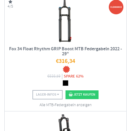
4/5
Fox 34 Float Rhythm GRIP Boost MTB Federgabeln 2022 -
29"
€
316,34
€
838,59
SPARE 62%
LAGER-INFOS
JETZT KAUFEN
Alle MTB-Federgabeln anzeigen