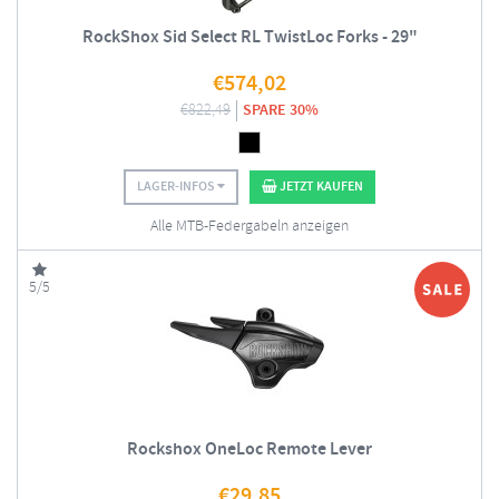
RockShox Sid Select RL TwistLoc Forks - 29"
€
574,02
€
822,49
SPARE 30%
LAGER-INFOS
JETZT KAUFEN
Alle MTB-Federgabeln anzeigen
5/5
Rockshox OneLoc Remote Lever
€
29,85