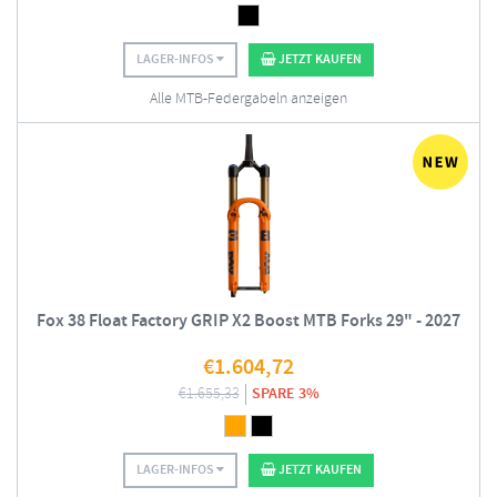
LAGER-INFOS
JETZT KAUFEN
Alle MTB-Federgabeln anzeigen
Fox 38 Float Factory GRIP X2 Boost MTB Forks 29" - 2027
€
1.604,72
€
1.655,33
SPARE 3%
LAGER-INFOS
JETZT KAUFEN