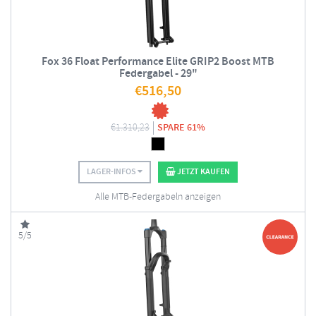
Fox 36 Float Performance Elite GRIP2 Boost MTB
Federgabel - 29"
€
516,50
€
1.310,23
SPARE 61%
LAGER-INFOS
JETZT KAUFEN
Alle MTB-Federgabeln anzeigen
5/5