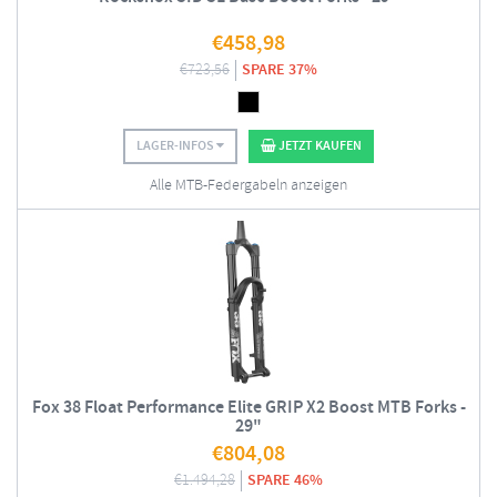
€
458,98
€
723,56
SPARE 37%
LAGER-INFOS
JETZT KAUFEN
Alle MTB-Federgabeln anzeigen
Fox 38 Float Performance Elite GRIP X2 Boost MTB Forks -
29"
€
804,08
€
1.494,28
SPARE 46%