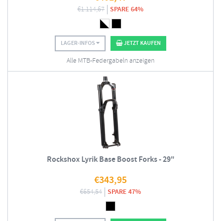
€
1.114,67
SPARE 64%
LAGER-INFOS
JETZT KAUFEN
Alle MTB-Federgabeln anzeigen
Rockshox Lyrik Base Boost Forks - 29"
€
343,95
€
654,54
SPARE 47%