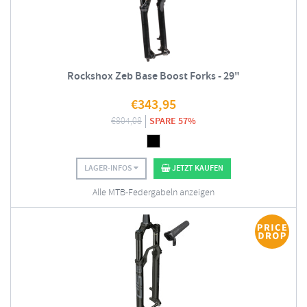
Rockshox Zeb Base Boost Forks - 29"
€
343,95
€
804,08
SPARE 57%
LAGER-INFOS
JETZT KAUFEN
Alle MTB-Federgabeln anzeigen