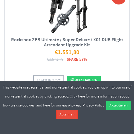
Rockshox ZEB Ultimate / Super Deluxe / X01 DUB Flight
Attendant Upgrade Kit
€
1.551,80
€
3.571,79
SPARE 57%
LAGER-INFOS
JETZT KAUFEN
This website uses essential and non-essential cookies. You can opt-in to our use of
Alle MTB-Federgabeln anzeigen
non-essential cookies by clicking accept.
Click here
for more information about
how we use cookies, and
here
for our easy-to-read Privacy Policy.