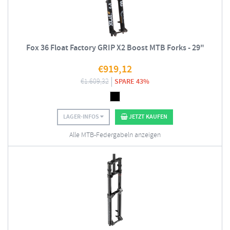
Fox 36 Float Factory GRIP X2 Boost MTB Forks - 29"
€
919,12
€
1.609,32
SPARE 43%
LAGER-INFOS
JETZT KAUFEN
Alle MTB-Federgabeln anzeigen