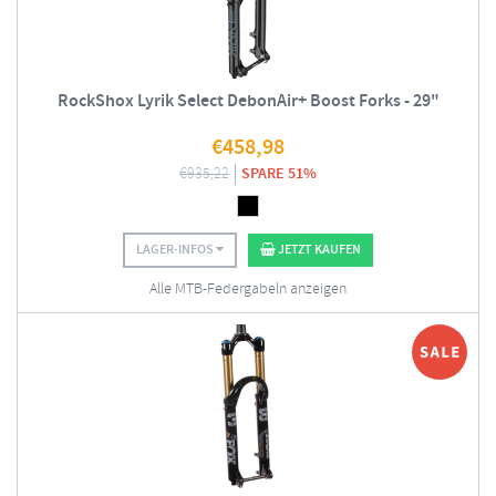
RockShox Lyrik Select DebonAir+ Boost Forks - 29"
€
458,98
€
935,22
SPARE 51%
LAGER-INFOS
JETZT KAUFEN
Alle MTB-Federgabeln anzeigen