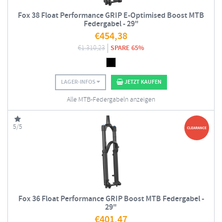
Fox 38 Float Performance GRIP E-Optimised Boost MTB
Federgabel - 29"
€
454,38
€
1.310,23
SPARE 65%
LAGER-INFOS
JETZT KAUFEN
Alle MTB-Federgabeln anzeigen
5/5
Fox 36 Float Performance GRIP Boost MTB Federgabel -
29"
€
401,47