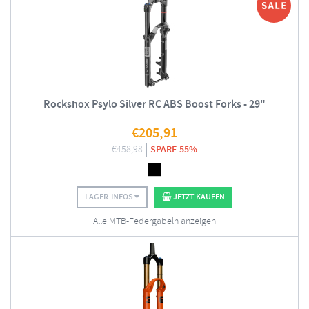
Rockshox Psylo Silver RC ABS Boost Forks - 29"
€
205,91
€
458,98
SPARE 55%
LAGER-INFOS
JETZT KAUFEN
Alle MTB-Federgabeln anzeigen