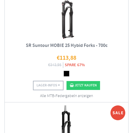
SR Suntour MOBIE 25 Hybid Forks - 700c
€
113,88
€
343,95
SPARE 67%
LAGER-INFOS
JETZT KAUFEN
Alle MTB-Federgabeln anzeigen