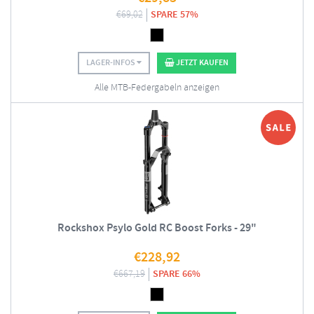
€
69,02
SPARE 57%
LAGER-INFOS
JETZT KAUFEN
Alle MTB-Federgabeln anzeigen
Rockshox Psylo Gold RC Boost Forks - 29"
€
228,92
€
667,19
SPARE 66%