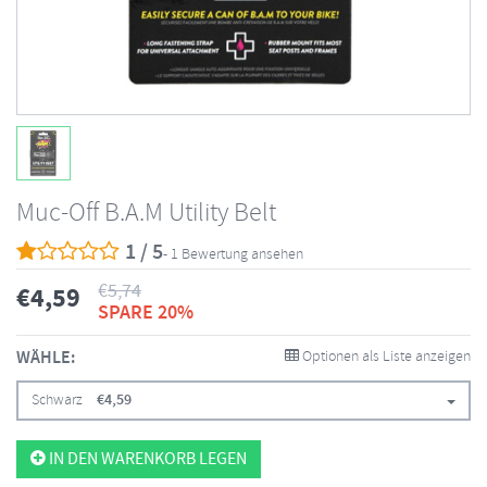
Muc-Off B.A.M Utility Belt
1 / 5
- 1 Bewertung ansehen
€
5,74
€
4,59
SPARE 20%
WÄHLE:
Optionen als Liste anzeigen
Schwarz
€
4,59
IN DEN WARENKORB LEGEN