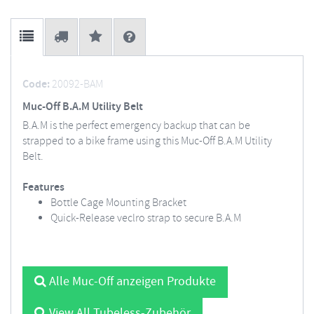
Code:
20092-BAM
Muc-Off B.A.M Utility Belt
B.A.M is the perfect emergency backup that can be
strapped to a bike frame using this Muc-Off B.A.M Utility
Belt.
Features
Bottle Cage Mounting Bracket
Quick-Release veclro strap to secure B.A.M
Alle Muc-Off anzeigen Produkte
View All Tubeless-Zubehör