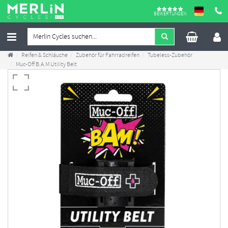
BEWERTUNGEN
Reifen & Schläuche
Zubehör für Fahrradreifen
Tubeless-Zubehör
Muc-Off B.A.M Utility Belt