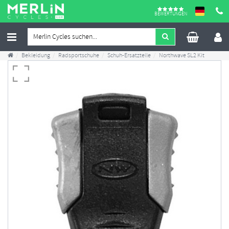
BEWERTUNGEN
Bekleidung
Radsportschuhe
Schuh-Ersatzteile
Northwave SL2 Kit