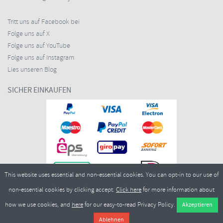
Tritt uns auf Facebook bei
Folge uns auf X
Folge uns auf YouTube
Folge uns auf Instagram
Lies unseren Blog
SICHER EINKAUFEN
This website uses essential and non-essential cookies. You can opt-in to our use of
non-essential cookies by clicking accept.
Click here
for more information about
how we use cookies, and
here
for our easy-to-read Privacy Policy.
Copyright ©2026
Merlin Cycles Ltd., Unit A4 Buckshaw Link, Ordnance Road, Buckshaw
Village, Chorley PR7 7EL United Kingdom