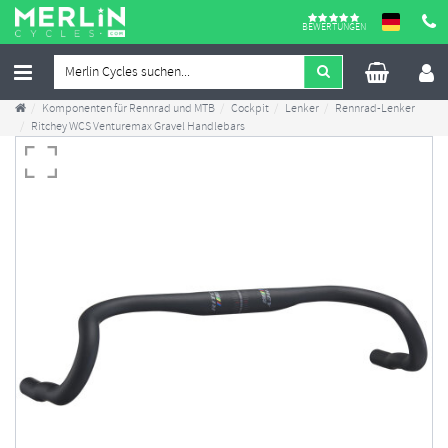
BEWERTUNGEN
Komponenten für Rennrad und MTB
Cockpit
Lenker
Rennrad-Lenker
Ritchey WCS Venturemax Gravel Handlebars