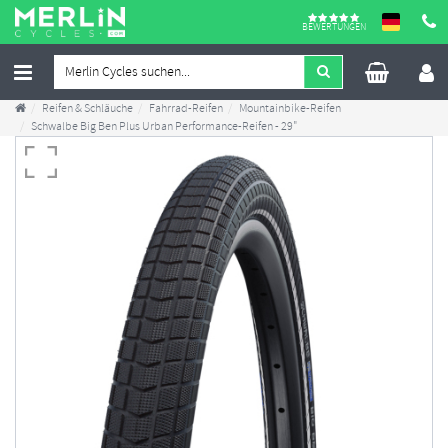
BEWERTUNGEN
Reifen & Schläuche
Fahrrad-Reifen
Mountainbike-Reifen
Schwalbe Big Ben Plus Urban Performance-Reifen - 29"