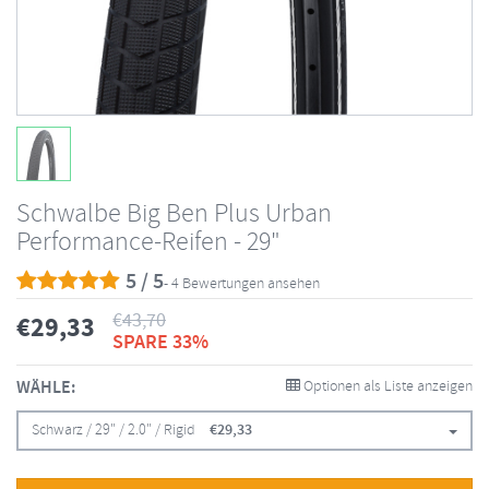
Schwalbe Big Ben Plus Urban
Performance-Reifen - 29"
5 / 5
- 4 Bewertungen ansehen
€
43,70
€
29,33
SPARE 33%
WÄHLE:
Optionen als Liste anzeigen
Schwarz / 29" / 2.0" / Rigid
€
29,33