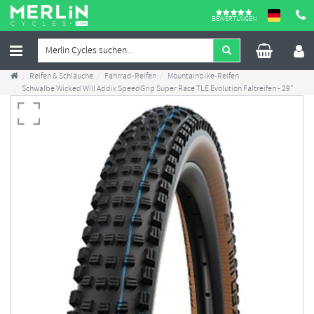
BEWERTUNGEN
Reifen & Schläuche
Fahrrad-Reifen
Mountainbike-Reifen
Schwalbe Wicked Will Addix SpeedGrip Super Race TLE Evolution Faltreifen - 29"