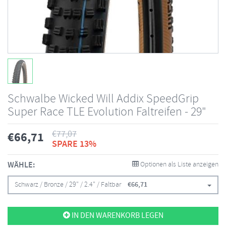
Schwalbe Wicked Will Addix SpeedGrip
Super Race TLE Evolution Faltreifen - 29"
€
77,07
€
66,71
SPARE 13%
WÄHLE:
Optionen als Liste anzeigen
Schwarz / Bronze / 29" / 2.4" / Faltbar
€
66,71
IN DEN WARENKORB LEGEN