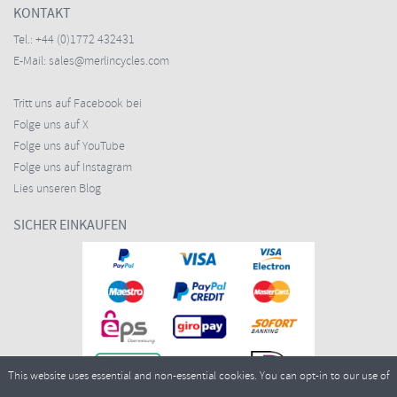
KONTAKT
Tel.:
+44 (0)1772 432431
E-Mail:
sales@merlincycles.com
Tritt uns auf Facebook bei
Folge uns auf X
Folge uns auf YouTube
Folge uns auf Instagram
Lies unseren Blog
SICHER EINKAUFEN
This website uses essential and non-essential cookies. You can opt-in to our use of