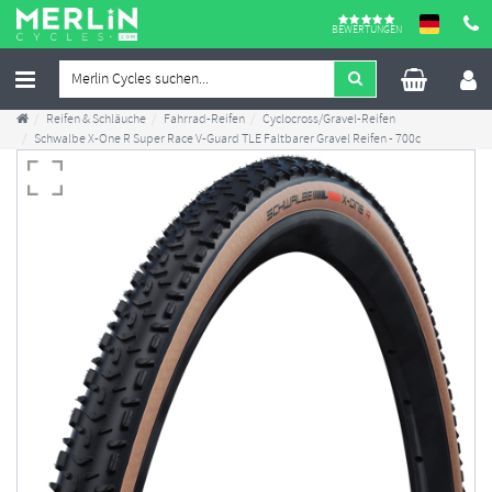
BEWERTUNGEN
Reifen & Schläuche
Fahrrad-Reifen
Cyclocross/Gravel-Reifen
Schwalbe X-One R Super Race V-Guard TLE Faltbarer Gravel Reifen - 700c