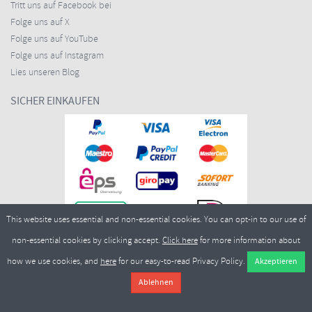
Tritt uns auf Facebook bei
Folge uns auf X
Folge uns auf YouTube
Folge uns auf Instagram
Lies unseren Blog
SICHER EINKAUFEN
This website uses essential and non-essential cookies. You can opt-in to our use of
non-essential cookies by clicking accept.
Click here
for more information about
how we use cookies, and
here
for our easy-to-read Privacy Policy.
Copyright ©2026
Merlin Cycles Ltd., Unit A4 Buckshaw Link, Ordnance Road, Buckshaw
Village, Chorley PR7 7EL United Kingdom
Tel.:
E-Mail:
+44 (0)1772 432431
sales@merlincycles.com
- Nummer des Unternehmens:
02826103
| Umsatzsteueridentifikationsnummer:
GB604764933