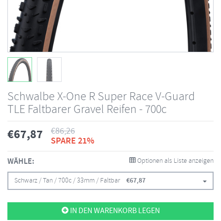
Schwalbe X-One R Super Race V-Guard
TLE Faltbarer Gravel Reifen - 700c
€
86,26
€
67,87
SPARE 21%
WÄHLE:
Optionen als Liste anzeigen
Schwarz / Tan / 700c / 33mm / Faltbar
€
67,87
IN DEN WARENKORB LEGEN