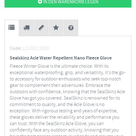
IN DEN WARENKORB LEGEN
Code:
12100121000
Sealskinz Acle Water Repellent Nano Fleece Glove
Fleece Winter Glove is the ultimate choice. With its
exceptional waterproofing, grip, and versatility, it's the go-
to accessory for outdoor enthusiasts who seek top-notch
gear to complement their adventures. Embrace the
outdoors with confidence, knowing that the SealSkinz Acle
Glove has got you covered. SealSkinz is renowned for its
commitment to quality, and the Acle Glove is no
exception. With rigorous testing and years of expertise,
these gloves deliver the reliability and performance you
can trust. With the SealSkinz Acle Glove, you can
confidently face any outdoor activity, knowing that you