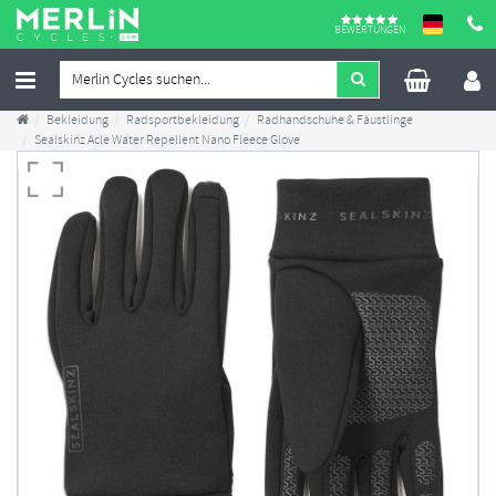
BEWERTUNGEN
Bekleidung
Radsportbekleidung
Radhandschuhe & Fäustlinge
Sealskinz Acle Water Repellent Nano Fleece Glove