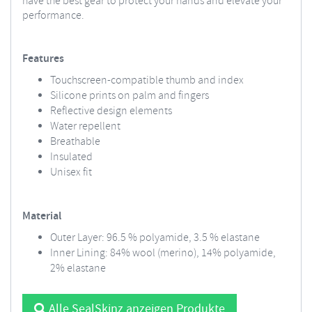
have the best gear to protect your hands and elevate your
performance.
Features
Touchscreen-compatible thumb and index
Silicone prints on palm and fingers
Reflective design elements
Water repellent
Breathable
Insulated
Unisex fit
Material
Outer Layer: 96.5 % polyamide, 3.5 % elastane
Inner Lining: 84% wool (merino), 14% polyamide,
2% elastane
Alle SealSkinz anzeigen Produkte