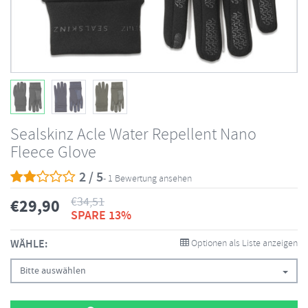
Sealskinz Acle Water Repellent Nano
Fleece Glove
2 / 5
- 1 Bewertung ansehen
€
34,51
€
29,90
SPARE 13%
WÄHLE:
Optionen als Liste anzeigen
Bitte auswählen