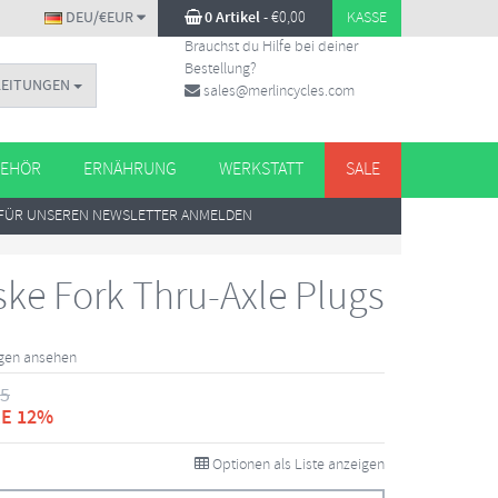
DEU/€EUR
0 Artikel
-
€
0,00
KASSE
Brauchst du Hilfe bei deiner
Bestellung?
LEITUNGEN
sales@merlincycles.com
EHÖR
ERNÄHRUNG
WERKSTATT
SALE
FÜR UNSEREN NEWSLETTER ANMELDEN
ke Fork Thru-Axle Plugs
ngen ansehen
75
E 12%
Optionen als Liste anzeigen