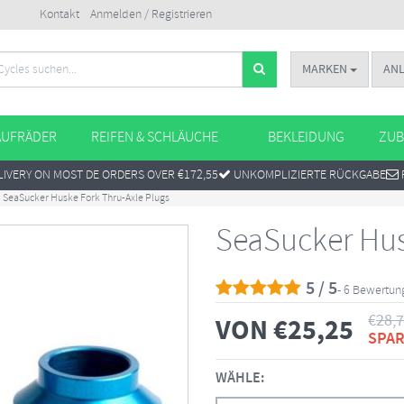
Kontakt
Anmelden / Registrieren
MARKEN
AN
AUFRÄDER
REIFEN & SCHLÄUCHE
BEKLEIDUNG
ZUB
IVERY ON MOST DE ORDERS OVER €172,55
UNKOMPLIZIERTE RÜCKGABE
SeaSucker Huske Fork Thru-Axle Plugs
SeaSucker Hus
5 / 5
- 6 Bewertu
€
28,
VON
€
25,25
SPAR
WÄHLE: