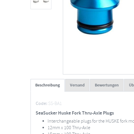
Beschreibung
Versand
Bewertungen
Üb
Code:
SS-BA1
SeaSucker Huske Fork Thru-Axle Plugs
Interchangeable plugs for the HUSKE fork m
12mm x 100 Thru-Axle