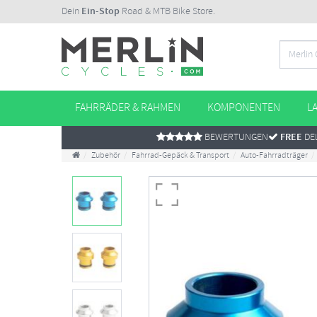
Dein
Ein-Stop
Road & MTB Bike Store.
FAHRRÄDER & RAHMEN
KOMPONENTEN
L
BEWERTUNGEN
FREE
DEL
Zubehör
Fahrrad-Gepäck & Transport
Auto-Fahrradträger