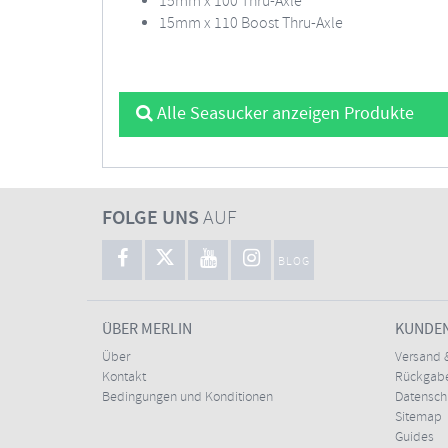
15mm x 100 Thru-Axle
15mm x 110 Boost Thru-Axle
Alle Seasucker anzeigen Produkte
FOLGE UNS
AUF
BLOG
ÜBER MERLIN
KUNDE
Über
Versand 
Kontakt
Rückgabe
Bedingungen und Konditionen
Datensc
Sitemap
Guides