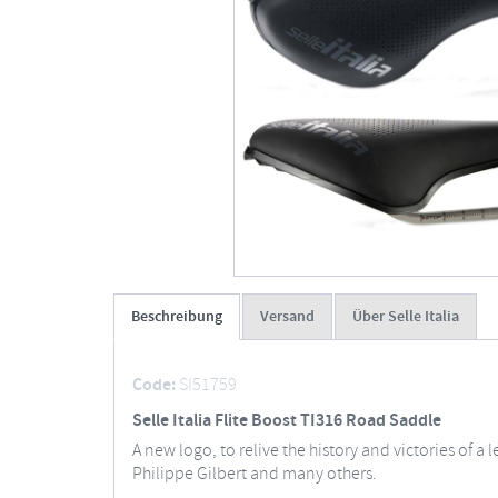
Beschreibung
Versand
Über Selle Italia
Code:
SI51759
Selle Italia Flite Boost TI316 Road Saddle
A new logo, to relive the history and victories of
Philippe Gilbert and many others.