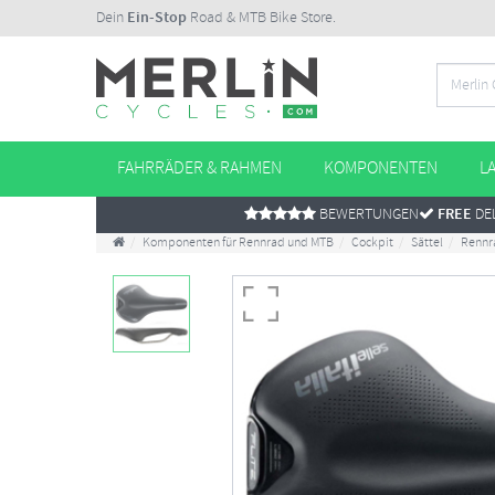
Dein
Ein-Stop
Road & MTB Bike Store.
FAHRRÄDER & RAHMEN
KOMPONENTEN
L
BEWERTUNGEN
FREE
DEL
Komponenten für Rennrad und MTB
Cockpit
Sättel
Rennr