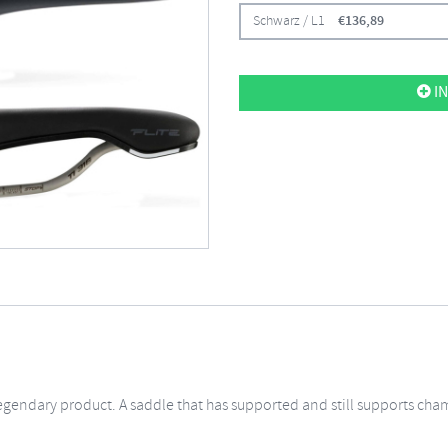
Schwarz / L1
€
136,89
IN
 a legendary product. A saddle that has supported and still supports c