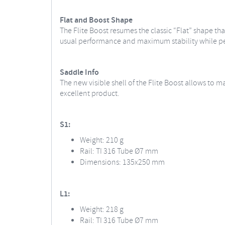
Flat and Boost Shape
The Flite Boost resumes the classic “Flat” shape t
usual performance and maximum stability while pe
Saddle Info
The new visible shell of the Flite Boost allows to m
excellent product.
S1:
Weight: 210 g
Rail: TI 316 Tube Ø7 mm
Dimensions: 135x250 mm
L1:
Weight: 218 g
Rail: TI 316 Tube Ø7 mm