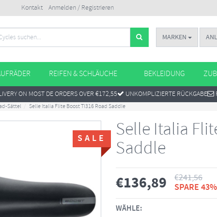
Kontakt
Anmelden / Registrieren
MARKEN
AN
AUFRÄDER
REIFEN & SCHLÄUCHE
BEKLEIDUNG
ZUB
IVERY ON MOST DE ORDERS OVER €172,55
UNKOMPLIZIERTE RÜCKGABE
ad-Sättel
Selle Italia Flite Boost TI316 Road Saddle
Selle Italia Fl
SALE
Saddle
€
241,56
€
136,89
SPARE 43%
WÄHLE: