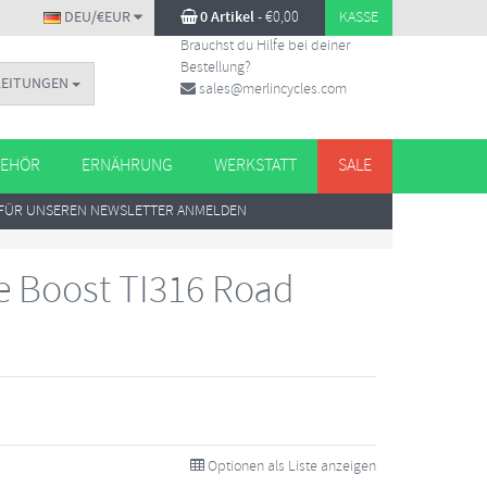
DEU/€EUR
0 Artikel
-
€
0,00
KASSE
Brauchst du Hilfe bei deiner
Bestellung?
LEITUNGEN
sales@merlincycles.com
EHÖR
ERNÄHRUNG
WERKSTATT
SALE
FÜR UNSEREN NEWSLETTER ANMELDEN
ite Boost TI316 Road
Optionen als Liste anzeigen