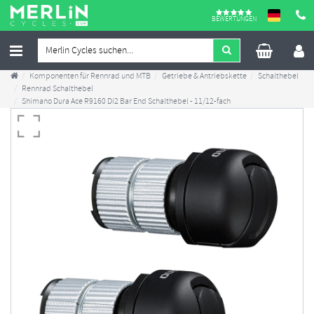
BEWERTUNGEN
Komponenten für Rennrad und MTB
Getriebe & Antriebskette
Schalthebel
Rennrad Schalthebel
Shimano Dura Ace R9160 Di2 Bar End Schalthebel - 11/12-fach