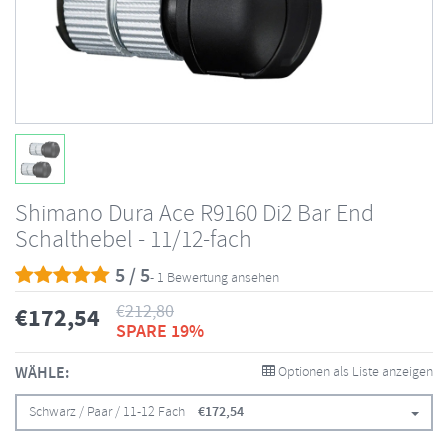
Shimano Dura Ace R9160 Di2 Bar End
Schalthebel - 11/12-fach
5 / 5
- 1 Bewertung ansehen
€
212,80
€
172,54
SPARE 19%
WÄHLE:
Optionen als Liste anzeigen
Schwarz / Paar / 11-12 Fach
€
172,54