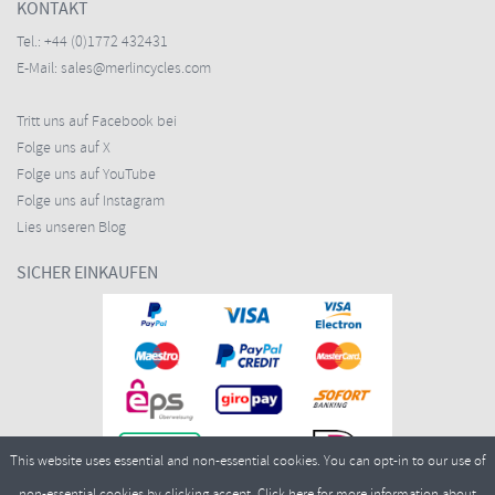
KONTAKT
Tel.:
+44 (0)1772 432431
E-Mail:
sales@merlincycles.com
Tritt uns auf Facebook bei
Folge uns auf X
Folge uns auf YouTube
Folge uns auf Instagram
Lies unseren Blog
SICHER EINKAUFEN
This website uses essential and non-essential cookies. You can opt-in to our use of
non-essential cookies by clicking accept.
Click here
for more information about