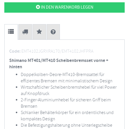
IN DEN WARENKORB LEGEN
Code:
EMT4102JGRXRA170/EMT4102JHFPRA
Shimano MT401/MT410 Scheibenbremsset vorne +
hinten
Doppelkolben-Deore-MT410-Bremssattel für
effizientes Bremsen mit minimalistischem Design
Wirtschaftlicher Scheibenbremshebel für viel Power
auf Knopfdruck
2-Finger-Aluminiumhebel für sicheren Griff beim
Bremsen
Schlanker Behälterkörper für ein ordentliches und
kompaktes Design
Die Befestigungshalterung ohne Unterlegscheibe