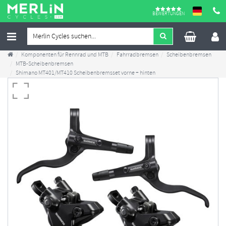
BEWERTUNGEN
Komponenten für Rennrad und MTB
Fahrradbremsen
Scheibenbremsen
MTB-Scheibenbremsen
Shimano MT401/MT410 Scheibenbremsset vorne + hinten