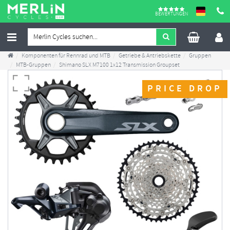
BEWERTUNGEN
Komponenten für Rennrad und MTB
Getriebe & Antriebskette
Gruppen
MTB-Gruppen
Shimano SLX M7100 1x12 Transmission Groupset
PRICE DROP