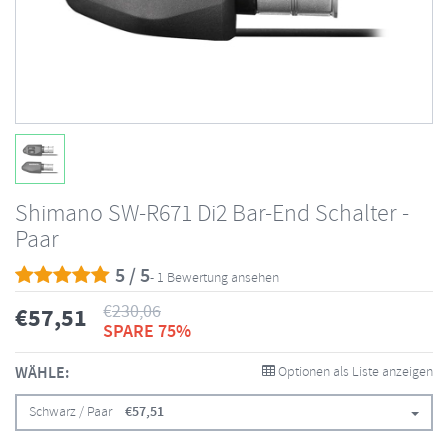
Shimano SW-R671 Di2 Bar-End Schalter -
Paar
5 / 5
- 1 Bewertung ansehen
€
230,06
€
57,51
SPARE 75%
WÄHLE:
Optionen als Liste anzeigen
Schwarz / Paar
€
57,51