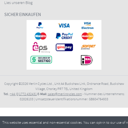
Lies unseren Blog
SICHER EINKAUFEN
Copyright ©2026
Merlin Cycles Ltd., Unit A4 Buckshaw Link, Ordnance Road, Buckshaw
Village, Chorley PR7 7EL United Kingdom
Tel.:
E-Mail:
+44 (0)1772 432431
sales@merlincycles.com
- Nummer des Unternehmens:
02826103
| Umsatzsteueridentifikationsnummer:
GB604764933
This website uses essential and non-essential cookies. You can opt-in to our use of 