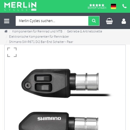
BEWERTUNGEN
Komponenten für Rennrad und MTB
Getriebe & Antriebskette
Elektronische Komponenten für Rennräder
Shimano SW-R671 Di2 Bar-End Schalter - Paar