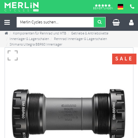
BEWERTUNGEN
Komponenten für Rennrad und MTB
Getriebe & Antriebskette
Innenlager & Lagerschalen
Rennrad Innenlager & Lagerschalen
Shimano Ultegra BBR60 Innenlager
SALE