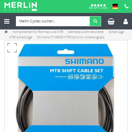
BEWERTUNGEN
Komponenten für Rennrad und MTB
Getriebe & Antriebskette
Schaltzüge
MTB-Schaltzüge
Shimano XT M8000 MTB Optislick Schaltzugsatz