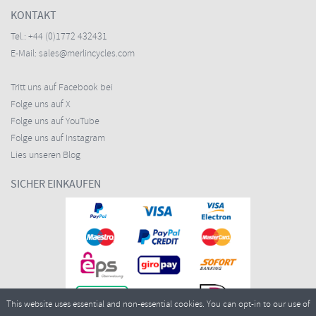
KONTAKT
Tel.:
+44 (0)1772 432431
E-Mail:
sales@merlincycles.com
Tritt uns auf Facebook bei
Folge uns auf X
Folge uns auf YouTube
Folge uns auf Instagram
Lies unseren Blog
SICHER EINKAUFEN
This website uses essential and non-essential cookies. You can opt-in to our use of