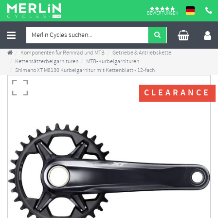
BEWERTUNGEN
Komponenten für Rennrad und MTB
Getriebe & Antriebskette
Kettensätzerbelgarnituren
MTB-Kurbelgarnituren
Shimano XT M8130 Kurbelgarnitur mit Kettenblatt - 12-fach
CLEARANCE