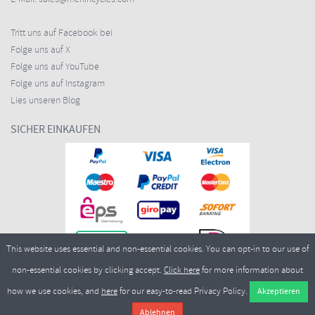
Tritt uns auf Facebook bei
Folge uns auf X
Folge uns auf YouTube
Folge uns auf Instagram
Lies unseren Blog
SICHER EINKAUFEN
This website uses essential and non-essential cookies. You can opt-in to our use of
non-essential cookies by clicking accept.
Click here
for more information about
how we use cookies, and
here
for our easy-to-read Privacy Policy.
Copyright ©2026
Merlin Cycles Ltd., Unit A4 Buckshaw Link, Ordnance Road, Buckshaw
Village, Chorley PR7 7EL United Kingdom