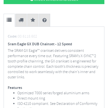
Code:
00.6118.602
Sram Eagle GX DUB Chainset - 12 Speed
The SRAM GX Eagle™ crankset delivers consistent
performance every time out. Featuring SRAM’s X-SYNC™2
tooth profile chainring, the GX crankset is engineered for
complete chain control. Each tooth’s thickness is precisely
controlled to work seamlessly with the chain’s inner and
outer links.
Features
Optimized 7000 series forged aluminium arms
Direct mount ring
ISO 4210 compliant. See Declaration of Conformity