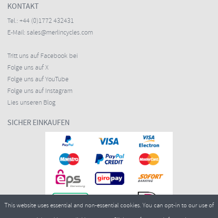
KONTAKT
Tel.:
+44 (0)1772 432431
E-Mail:
sales@merlincycles.com
Tritt uns auf Facebook bei
Folge uns auf X
Folge uns auf YouTube
Folge uns auf Instagram
Lies unseren Blog
SICHER EINKAUFEN
This website uses essential and non-essential cookies. You can opt-in to our use of