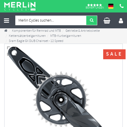
BEWERTUNGEN
Komponenten für Rennrad und MTB
Getriebe & Antriebskette
Kettensätzerbelgarnituren
MTB-Kurbelgarnituren
Sram Eagle GX DUB Chainset - 12 Speed
SALE