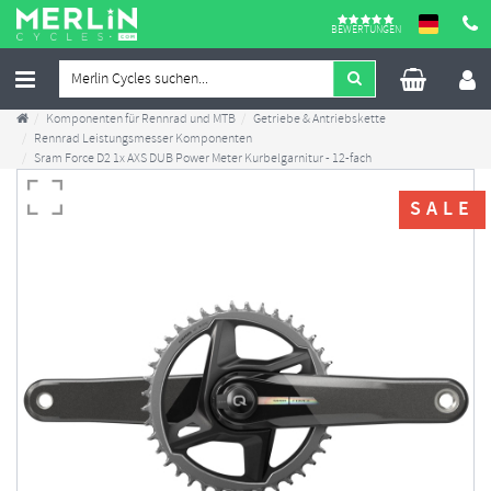
BEWERTUNGEN
Komponenten für Rennrad und MTB
Getriebe & Antriebskette
Rennrad Leistungsmesser Komponenten
Sram Force D2 1x AXS DUB Power Meter Kurbelgarnitur - 12-fach
SALE