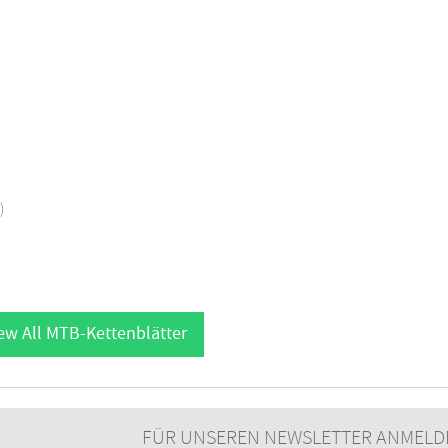
)
ew All MTB-Kettenblätter
FÜR UNSEREN NEWSLETTER ANMELD