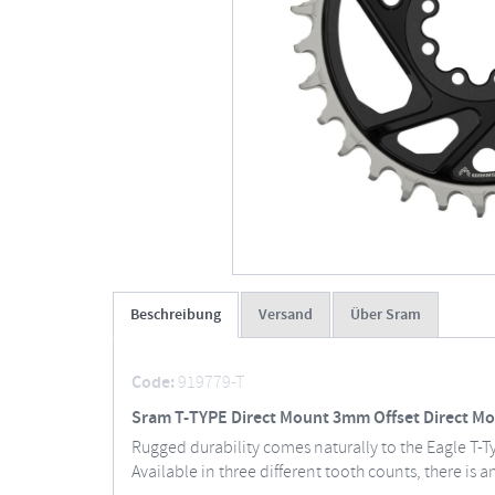
Beschreibung
Versand
Über Sram
Code:
919779-T
Sram T-TYPE Direct Mount 3mm Offset Direct Mo
Rugged durability comes naturally to the Eagle T-T
Available in three different tooth counts, there is 