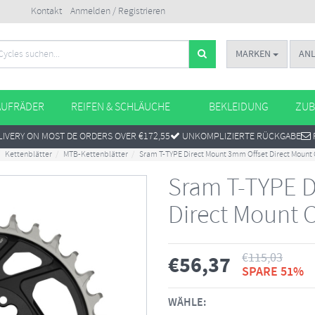
Kontakt
Anmelden / Registrieren
MARKEN
AN
AUFRÄDER
REIFEN & SCHLÄUCHE
BEKLEIDUNG
ZUB
IVERY ON MOST DE ORDERS OVER €172,55
UNKOMPLIZIERTE RÜCKGABE
Kettenblätter
MTB-Kettenblätter
Sram T-TYPE Direct Mount 3mm Offset Direct Mount 
Sram T-TYPE D
Direct Mount 
€
115,03
€
56,37
SPARE 51%
WÄHLE: