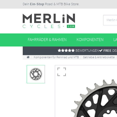
Dein
Ein-Stop
Road & MTB Bike Store.
FAHRRÄDER & RAHMEN
KOMPONENTEN
L
BEWERTUNGEN
FREE
DEL
Komponenten für Rennrad und MTB
Getriebe & Antriebskette