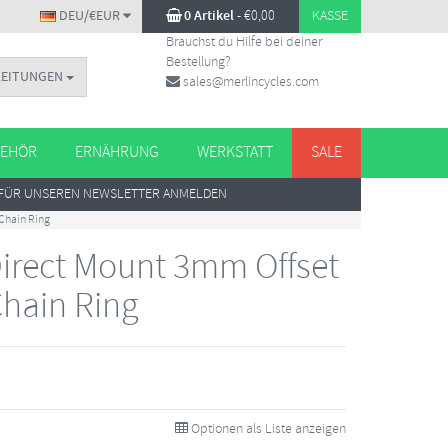
DEU/€EUR
0 Artikel
-
€
0,00
KASSE
Brauchst du Hilfe bei deiner
Bestellung?
LEITUNGEN
sales@merlincycles.com
EHÖR
ERNÄHRUNG
WERKSTATT
SALE
FÜR UNSEREN NEWSLETTER ANMELDEN
Chain Ring
irect Mount 3mm Offset
Chain Ring
Optionen als Liste anzeigen