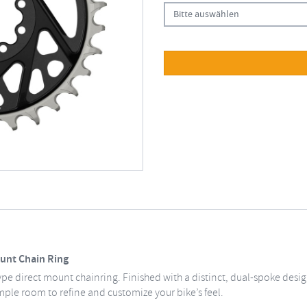
Bitte auswählen
unt Chain Ring
ype direct mount chainring. Finished with a distinct, dual-spoke desi
ample room to refine and customize your bike’s feel.