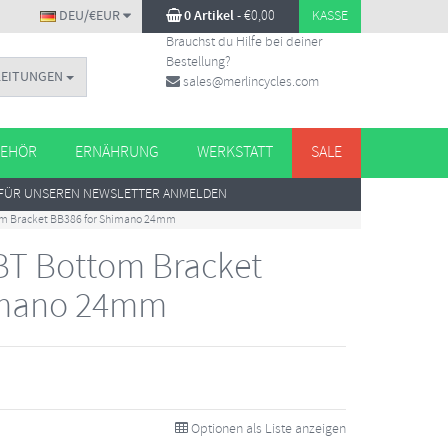
DEU/€EUR
0 Artikel
-
€
0,00
KASSE
Brauchst du Hilfe bei deiner
Bestellung?
LEITUNGEN
sales@merlincycles.com
EHÖR
ERNÄHRUNG
WERKSTATT
SALE
FÜR UNSEREN NEWSLETTER ANMELDEN
om Bracket BB386 for Shimano 24mm
BT Bottom Bracket
imano 24mm
Optionen als Liste anzeigen