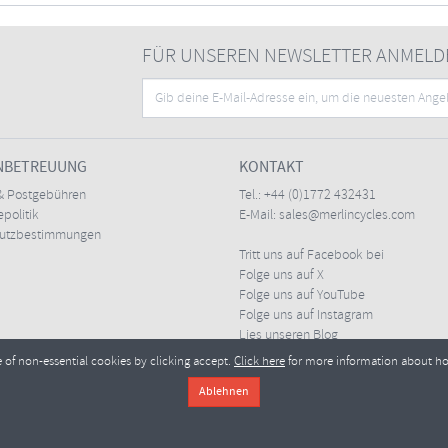
FÜR UNSEREN NEWSLETTER ANMELD
NBETREUUNG
KONTAKT
& Postgebühren
Tel.:
+44 (0)1772 432431
politik
E-Mail:
sales@merlincycles.com
hutzbestimmungen
Tritt uns auf Facebook bei
Folge uns auf X
Folge uns auf YouTube
Folge uns auf Instagram
Lies unseren Blog
e of non-essential cookies by clicking accept.
Click here
for more information about h
Merlin Cycles Ltd., Unit A4 Buckshaw Link, Ordnance Road, Buckshaw Village, Chorley PR7 
l:
sales@merlincycles.com
- Nummer des Unternehmens:
02826103
| Umsatzsteueridentif