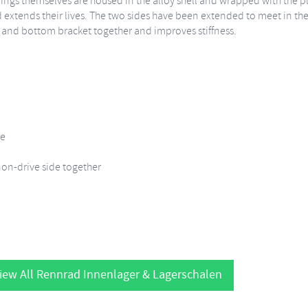
ings themselves are housed in the alloy shell and wrapped with the plas
d extends their lives. The two sides have been extended to meet in the
nks and bottom bracket together and improves stiffness.
re
non-drive side together
iew All Rennrad Innenlager & Lagerschalen