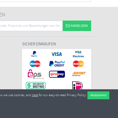
EN
ANMELDEN
SICHER EINKAUFEN
ow we use cookies, and
here
for our easy-to-read Privacy Policy.
7EL United Kingdom
ikationsnummer:
GB604764933