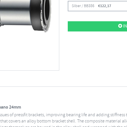
Silber / BB386
€
122,17
IN
imano 24mm
sues of pressfit brackets, improving bearing life and adding stiffness
e that covers an alloy bottom bracket shell. The composite material all