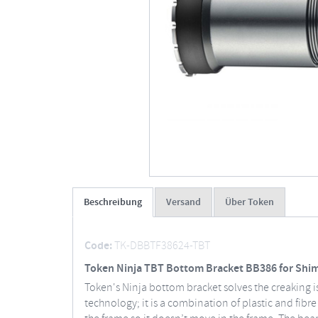
Beschreibung
Versand
Über Token
Code:
TK-DBBTF38624-TBT
Token Ninja TBT Bottom Bracket BB386 for Sh
Token's Ninja bottom bracket solves the creaking is
technology; it is a combination of plastic and fibr