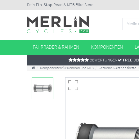
Dein
Ein-Stop
Road & MTB Bike Store.
FAHRRÄDER & RAHMEN
KOMPONENTEN
L
BEWERTUNGEN
FREE
DEL
Komponenten für Rennrad und MTB
Getriebe & Antriebskette