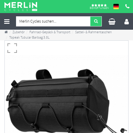
BEWERTUNGEN
Zubehör
Fahrrad-Gepäck & Transport
Sattel- & Rahmentaschen
Topeak Tubular Barbag 3.8L