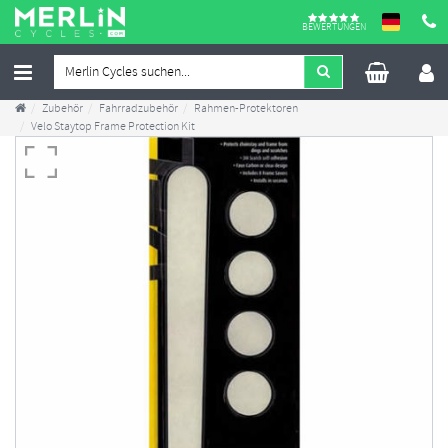
BEWERTUNGEN
Zubehör
Fahrradzubehör
Rahmen-Protektoren
Velo Staytop Frame Protection Kit