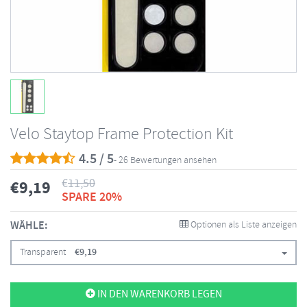
Velo Staytop Frame Protection Kit
4.5 / 5
- 26 Bewertungen ansehen
€
11,50
€
9,19
SPARE 20%
WÄHLE:
Optionen als Liste anzeigen
Transparent
€
9,19
IN DEN WARENKORB LEGEN