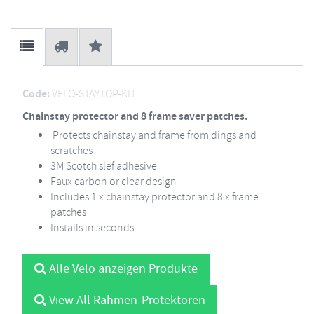
Code:
VELO-STAYTOP-KIT
Chainstay protector and 8 frame saver patches.
Protects chainstay and frame from dings and
scratches
3M Scotch slef adhesive
Faux carbon or clear design
Includes 1 x chainstay protector and 8 x frame
patches
Installs in seconds
Alle Velo anzeigen Produkte
View All Rahmen-Protektoren