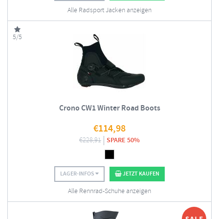
Alle Radsport Jacken anzeigen
5/5
Crono CW1 Winter Road Boots
€
114,98
€
228,91
SPARE 50%
LAGER-INFOS
JETZT KAUFEN
Alle Rennrad-Schuhe anzeigen