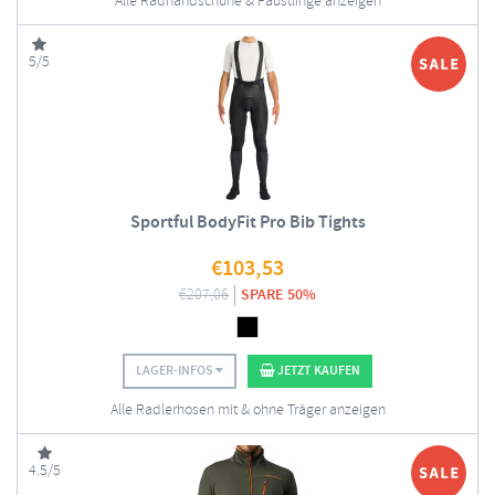
Alle Radhandschuhe & Fäustlinge anzeigen
5/5
Sportful BodyFit Pro Bib Tights
€
103,53
€
207,06
SPARE 50%
LAGER-INFOS
JETZT KAUFEN
Alle Radlerhosen mit & ohne Träger anzeigen
4.5/5