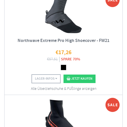
Northwave Extreme Pro High Shoecover - FW21
€
17,26
€
57,51
SPARE 70%
LAGER-INFOS
JETZT KAUFEN
Alle Überziehschuhe & Füßlinge anzeigen