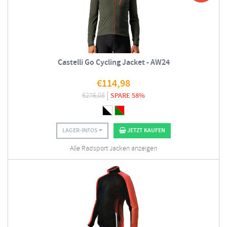
Castelli Go Cycling Jacket - AW24
€
114,98
€
276,08
SPARE 58%
LAGER-INFOS
JETZT KAUFEN
Alle Radsport Jacken anzeigen