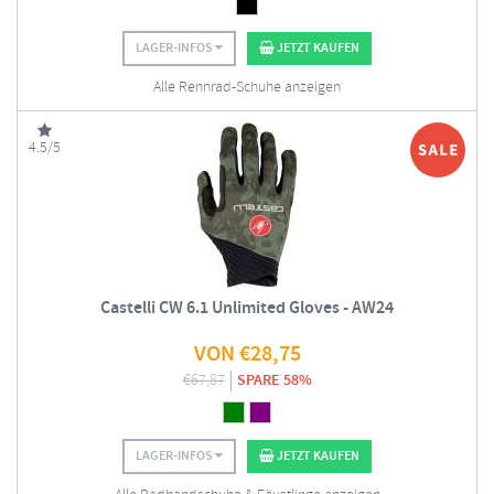
LAGER-INFOS
JETZT KAUFEN
Alle Rennrad-Schuhe anzeigen
4.5/5
Castelli CW 6.1 Unlimited Gloves - AW24
VON
€
28,75
€
67,87
SPARE 58%
LAGER-INFOS
JETZT KAUFEN