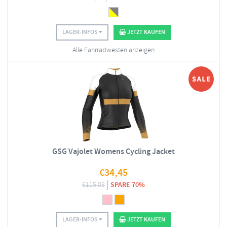
LAGER-INFOS
JETZT KAUFEN
Alle Fahrradwesten anzeigen
GSG Vajolet Womens Cycling Jacket
€
34,45
€
115,03
SPARE 70%
LAGER-INFOS
JETZT KAUFEN