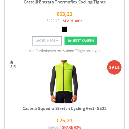
Castelli Entrata Thermoflex Cycling Tights
€
63,21
€
120,79
SPARE 48%
LAGER-INFOS
JETZT KAUFEN
Alle Radlerhosen mit & ohne Träger anzeigen
4.5/5
Castelli Squadra Stretch Cycling Vest- SS22
€
25,31
€
69,02
SPARE 63%