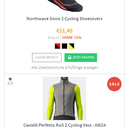
Northwave Sonic 2 Cycling Shoecovers
€
11,45
€
41,40
SPARE 72%
LAGER-INFOS
JETZT KAUFEN
Alle Überziehschuhe & Füßlinge anzeigen
5/5
Castelli Perfetto RoS 2 Cycling Vest - AW24