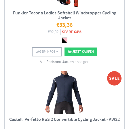
Funkier Tacona Ladies Softshell Windstopper Cycling
Jacket
€
33,36
€
92,02
SPARE 64%
LAGER-INFOS
JETZT KAUFEN
Alle Radsport Jacken anzeigen
Castelli Perfetto RoS 2 Convertible Cycling Jacket - AW22