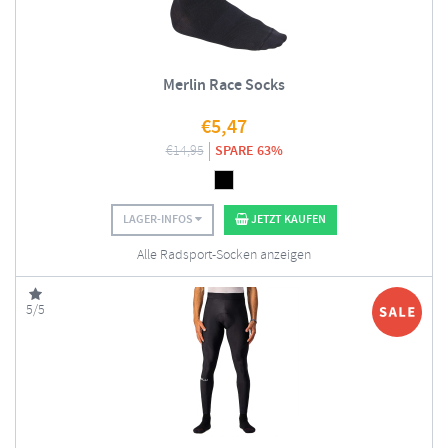
Merlin Race Socks
€
5,47
€
14,95
SPARE 63%
LAGER-INFOS
JETZT KAUFEN
Alle Radsport-Socken anzeigen
5/5