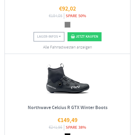
€
92,02
€
184,05
SPARE 50%
LAGER-INFOS
JETZT KAUFEN
Alle Fahrradwesten anzeigen
Northwave Celcius R GTX Winter Boots
€
149,49
€
241,56
SPARE 38%